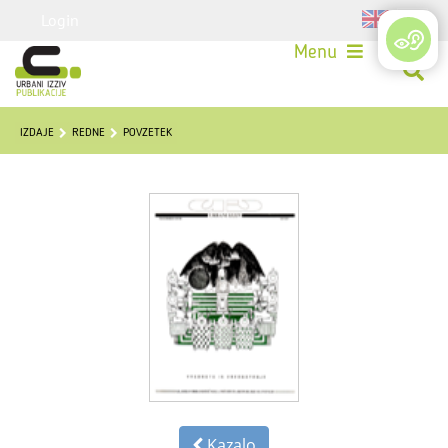
Login
Menu
IZDAJE
REDNE
POVZETEK
Kazalo