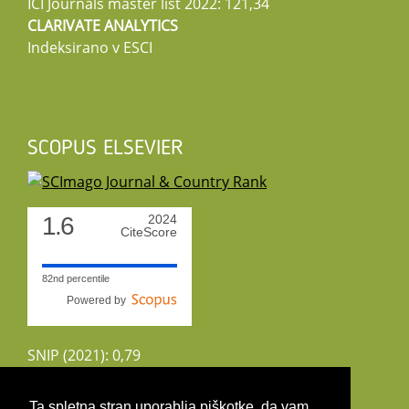
ICI Journals master list 2022: 121,34
CLARIVATE ANALYTICS
Indeksirano v ESCI
SCOPUS ELSEVIER
1.6
2024
CiteScore
82nd percentile
Powered by
SNIP (2021): 0,79
CiteScoreTracker (2022): 1,8
Ta spletna stran uporablja piškotke, da vam