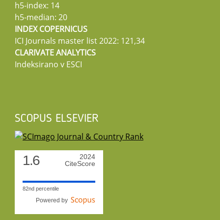
h5-index: 14
h5-median: 20
INDEX COPERNICUS
ICI Journals master list 2022: 121,34
CLARIVATE ANALYTICS
Indeksirano v ESCI
SCOPUS ELSEVIER
1.6
2024
CiteScore
82nd percentile
Powered by