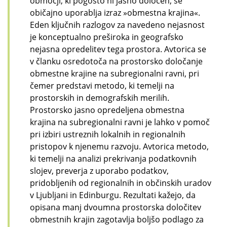
območji, ki pogosto ni jasno določen, se
običajno uporablja izraz »obmestna krajina«.
Eden ključnih razlogov za navedeno nejasnost
je konceptualno preširoka in geografsko
nejasna opredelitev tega prostora. Avtorica se
v članku osredotoča na prostorsko določanje
obmestne krajine na subregionalni ravni, pri
čemer predstavi metodo, ki temelji na
prostorskih in demografskih merilih.
Prostorsko jasno opredeljena obmestna
krajina na subregionalni ravni je lahko v pomoč
pri izbiri ustreznih lokalnih in regionalnih
pristopov k njenemu razvoju. Avtorica metodo,
ki temelji na analizi prekrivanja podatkovnih
slojev, preverja z uporabo podatkov,
pridobljenih od regionalnih in občinskih uradov
v Ljubljani in Edinburgu. Rezultati kažejo, da
opisana manj dvoumna prostorska določitev
obmestnih krajin zagotavlja boljšo podlago za