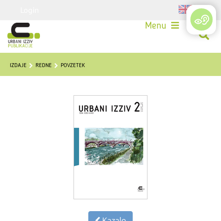
Login
Menu
IZDAJE
REDNE
POVZETEK
Kazalo