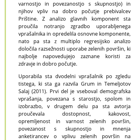
varnostjo in povezanostjo s skupnostjo) in
njihov vpliv na dobro počutje prebivalcev
Prištine. Z analizo glavnih komponent sta
proučila notranjo zgradbo uporabljenega
vprašalnika in opredelila osnovne komponente,
nato pa sta z multiplo regresijsko analizo
določila razsežnosti uporabe zelenih površin, ki
najbolje napovedujejo zaznane koristi za
zdravje in dobro počutje.
Uporabila sta dvodelni vprašalnik po zgledu
tistega, ki sta ga razvila Grum in Temeljotov
Salaj (2011). Prvi del je vseboval demografska
vprašanja, povezana s starostjo, spolom in
izobrazbo, v drugem delu pa sta avtorja
proučevala dostopnost, kakovost,
opremljenost in varnost zelenih površin,
povezanost s skupnostjo in mnenja
anketirancev o vplivu zelenih površin na