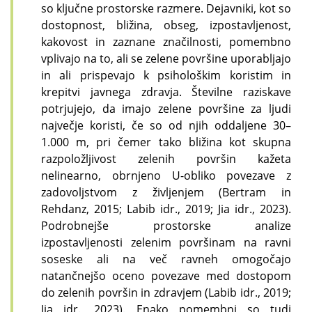
so ključne prostorske razmere. Dejavniki, kot so
dostopnost, bližina, obseg, izpostavljenost,
kakovost in zaznane značilnosti, pomembno
vplivajo na to, ali se zelene površine uporabljajo
in ali prispevajo k psihološkim koristim in
krepitvi javnega zdravja. Številne raziskave
potrjujejo, da imajo zelene površine za ljudi
največje koristi, če so od njih oddaljene 30–
1.000 m, pri čemer tako bližina kot skupna
razpoložljivost zelenih površin kažeta
nelinearno, obrnjeno U-obliko povezave z
zadovoljstvom z življenjem (Bertram in
Rehdanz, 2015; Labib idr., 2019; Jia idr., 2023).
Podrobnejše prostorske analize
izpostavljenosti zelenim površinam na ravni
soseske ali na več ravneh omogočajo
natančnejšo oceno povezave med dostopom
do zelenih površin in zdravjem (Labib idr., 2019;
Jia idr., 2023). Enako pomembni so tudi