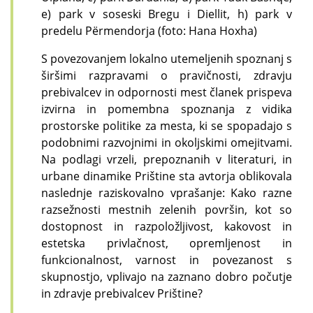
e) park v soseski Bregu i Diellit, h) park v
predelu Përmendorja (foto: Hana Hoxha)
S povezovanjem lokalno utemeljenih spoznanj s
širšimi razpravami o pravičnosti, zdravju
prebivalcev in odpornosti mest članek prispeva
izvirna in pomembna spoznanja z vidika
prostorske politike za mesta, ki se spopadajo s
podobnimi razvojnimi in okoljskimi omejitvami.
Na podlagi vrzeli, prepoznanih v literaturi, in
urbane dinamike Prištine sta avtorja oblikovala
naslednje raziskovalno vprašanje: Kako razne
razsežnosti mestnih zelenih površin, kot so
dostopnost in razpoložljivost, kakovost in
estetska privlačnost, opremljenost in
funkcionalnost, varnost in povezanost s
skupnostjo, vplivajo na zaznano dobro počutje
in zdravje prebivalcev Prištine?