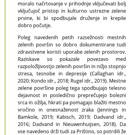
moralo načrtovanje v prihodnje vključevati bolj
vključujoč pristop in kulturno ustrezne zelene
prvine, ki bi spodbujale druženje in krepile
dobro počutje.
Poleg navedenih petih razsežnosti mestnih
zelenih površin so dobro dokumentirane tudi
zdravstvene koristi uporabe zelenih prostorov.
Raziskave so pokazale povezavo med
razpoložljivostjo zelenih površin in nižjo stopnjo
stresa, tesnobe in depresije (Callaghan idr.,
2020; Kondo idr., 2018; Rugel idr., 2019). Mestne
zelene površine poleg tega spodbujajo telesno
dejavnost in posledično preprečujejo bolezni
srca in ožilja, hkrati pa pomagajo blažiti mestno
vročino in onesnaženost zraka (Jennings in
Bamkole, 2019; Kabisch, 2019; Dadvand idr.,
2016; Dadvand in Nieuwenhuijsen, 2018). Da
vse navedeno drži tudi za Prištino, so potrdili že