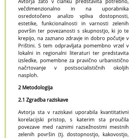
Avtorja zato v članku predstavita potrebno,
večdimenzionalno in na uporabnika
osredotočeno analizo vpliva dostopnosti,
estetike, funkcionalnosti in varnosti zelenih
površin ter povezanosti s skupnostjo, ki jo te
krepijo, na zaznano zdravje in dobro počutje v
Prištini. S tem odpravljata pomembno vrzel v
lokalni in regionalni literaturi ter predstavita
izsledke, pomembne za pravično urbanistično
načrtovanje v postsocialističnih okoljih
nasploh.
2 Metodologija
2.1 Zgradba raziskave
Avtorja sta v raziskavi uporabila kvantitativni
korelacijski pristop, s katerim sta proučila
povezave med raznimi razsežnostmi mestnih
zelenih površin (tj. dostopnostjo, kakovostjo,