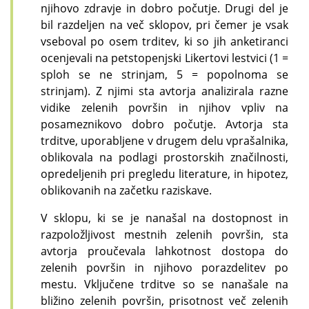
njihovo zdravje in dobro počutje. Drugi del je
bil razdeljen na več sklopov, pri čemer je vsak
vseboval po osem trditev, ki so jih anketiranci
ocenjevali na petstopenjski Likertovi lestvici (1 =
sploh se ne strinjam, 5 = popolnoma se
strinjam). Z njimi sta avtorja analizirala razne
vidike zelenih površin in njihov vpliv na
posameznikovo dobro počutje. Avtorja sta
trditve, uporabljene v drugem delu vprašalnika,
oblikovala na podlagi prostorskih značilnosti,
opredeljenih pri pregledu literature, in hipotez,
oblikovanih na začetku raziskave.
V sklopu, ki se je nanašal na dostopnost in
razpoložljivost mestnih zelenih površin, sta
avtorja proučevala lahkotnost dostopa do
zelenih površin in njihovo porazdelitev po
mestu. Vključene trditve so se nanašale na
bližino zelenih površin, prisotnost več zelenih