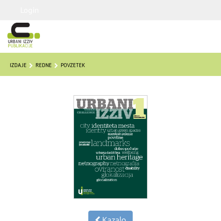
Login
IZDAJE
REDNE
POVZETEK
Kazalo