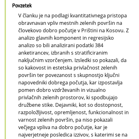
Povzetek
V članku je na podlagi kvantitativnega pristopa
obravnavan vpliv mestnih zelenih površin na
človekovo dobro počutje v Prištini na Kosovu. Z
analizo glavnih komponent in regresijsko
analizo so bili analizirani podatki 384
anketirancev, izbranih s stratificiranim
naključnim vzorčenjem. Izsledki so pokazali, da
so kakovost in estetska privlačnost zelenih
površin ter povezanost s skupnostjo ključni
napovedniki dobrega počutja, kar izpostavlja
pomen dobro vzdrževanih in vizualno
privlačnih zelenih prostorov, ki spodbujajo
družbene stike. Dejavniki, kot so dostopnost,
razpoložljivost, opremljenost, funkcionalnost in
varnost zelenih površin, pa niso pokazali
večjega vpliva na dobro počutje, kar je
najverjetneje posledica izzivov, s katerimi se na