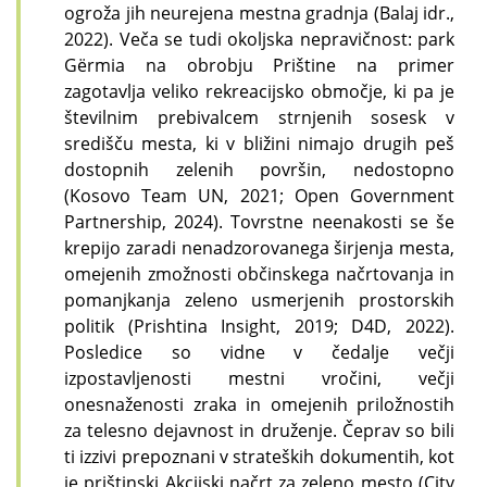
ogroža jih neurejena mestna gradnja (Balaj idr.,
2022). Veča se tudi okoljska nepravičnost: park
Gërmia na obrobju Prištine na primer
zagotavlja veliko rekreacijsko območje, ki pa je
številnim prebivalcem strnjenih sosesk v
središču mesta, ki v bližini nimajo drugih peš
dostopnih zelenih površin, nedostopno
(Kosovo Team UN, 2021; Open Government
Partnership, 2024). Tovrstne neenakosti se še
krepijo zaradi nenadzorovanega širjenja mesta,
omejenih zmožnosti občinskega načrtovanja in
pomanjkanja zeleno usmerjenih prostorskih
politik (Prishtina Insight, 2019; D4D, 2022).
Posledice so vidne v čedalje večji
izpostavljenosti mestni vročini, večji
onesnaženosti zraka in omejenih priložnostih
za telesno dejavnost in druženje. Čeprav so bili
ti izzivi prepoznani v strateških dokumentih, kot
je prištinski Akcijski načrt za zeleno mesto (City