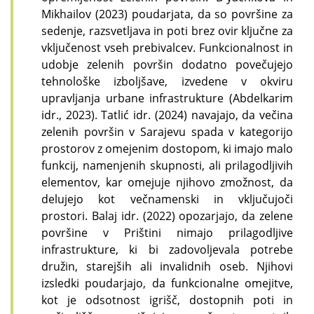
Mikhailov (2023) poudarjata, da so površine za
sedenje, razsvetljava in poti brez ovir ključne za
vključenost vseh prebivalcev. Funkcionalnost in
udobje zelenih površin dodatno povečujejo
tehnološke izboljšave, izvedene v okviru
upravljanja urbane infrastrukture (Abdelkarim
idr., 2023). Tatlić idr. (2024) navajajo, da večina
zelenih površin v Sarajevu spada v kategorijo
prostorov z omejenim dostopom, ki imajo malo
funkcij, namenjenih skupnosti, ali prilagodljivih
elementov, kar omejuje njihovo zmožnost, da
delujejo kot večnamenski in vključujoči
prostori.
Balaj idr. (2022) opozarjajo, da zelene
površine v Prištini nimajo prilagodljive
infrastrukture, ki bi zadovoljevala potrebe
družin, starejših ali invalidnih oseb. Njihovi
izsledki poudarjajo, da funkcionalne omejitve,
kot je odsotnost igrišč, dostopnih poti in