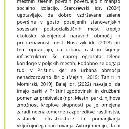
mestnih zelenih površin povezujejo z manjšo
socialno izolacijo. Starczewski idr. (2024)
ugotavljajo, da dobro vzdrževane zelene
površine v gosto poseljenih stanovanjskih
soseskah postsocialističnih mest krepijo
ekološko sklenjenost naravnih območij in
prepoznavnost mest. Noszczyk idr. (2023) pri
tem opozarjajo, da urbana rast in širjenje
infrastrukture še naprej ogrožata zelene
koridorje v poljskih mestih. Podobno se dogaja
tudi v Prištini, kjer se urbana območja
nenadzorovano širijo (Mejzini, 2015; Tahiri in
Momirski, 2019). Balaj idr. (2022) navajajo, da
imajo parki v Prištini zgodovinski in družbeni
pomen za prebivalce (npr. Mestni park), njihova
zmožnost krepitve skupnosti pa je omejena
zaradi neenakomerne razporeditve rastlinstva,
zastarele infrastrukture in pomanjkanja
vključujočega načrtovanja. Avtorji menijo, da bi