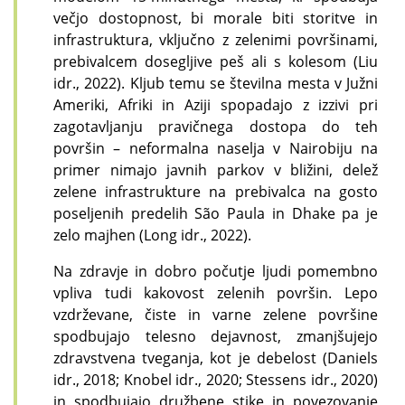
večjo dostopnost, bi morale biti storitve in
infrastruktura, vključno z zelenimi površinami,
prebivalcem dosegljive peš ali s kolesom (Liu
idr., 2022). Kljub temu se številna mesta v Južni
Ameriki, Afriki in Aziji spopadajo z izzivi pri
zagotavljanju pravičnega dostopa do teh
površin – neformalna naselja v Nairobiju na
primer nimajo javnih parkov v bližini, delež
zelene infrastrukture na prebivalca na gosto
poseljenih predelih São Paula in Dhake pa je
zelo majhen (Long idr., 2022).
Na zdravje in dobro počutje ljudi pomembno
vpliva tudi kakovost zelenih površin. Lepo
vzdrževane, čiste in varne zelene površine
spodbujajo telesno dejavnost, zmanjšujejo
zdravstvena tveganja, kot je debelost (Daniels
idr., 2018; Knobel idr., 2020; Stessens idr., 2020)
in spodbujajo družbene stike in povezovanje