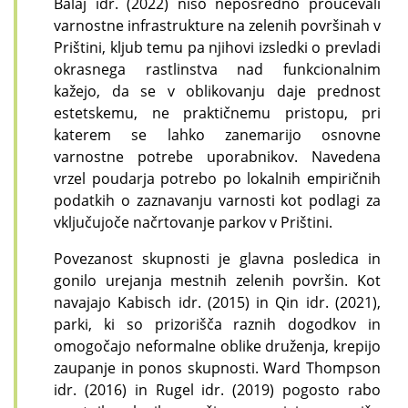
Balaj idr. (2022) niso neposredno proučevali
varnostne infrastrukture na zelenih površinah v
Prištini, kljub temu pa njihovi izsledki o prevladi
okrasnega rastlinstva nad funkcionalnim
kažejo, da se v oblikovanju daje prednost
estetskemu, ne praktičnemu pristopu, pri
katerem se lahko zanemarijo osnovne
varnostne potrebe uporabnikov. Navedena
vrzel poudarja potrebo po lokalnih empiričnih
podatkih o zaznavanju varnosti kot podlagi za
vključujoče načrtovanje parkov v Prištini.
Povezanost skupnosti je glavna posledica in
gonilo urejanja mestnih zelenih površin. Kot
navajajo Kabisch idr. (2015) in Qin idr. (2021),
parki, ki so prizorišča raznih dogodkov in
omogočajo neformalne oblike druženja, krepijo
zaupanje in ponos skupnosti. Ward Thompson
idr. (2016) in Rugel idr. (2019) pogosto rabo