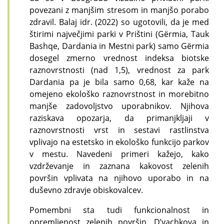
povezani z manjšim stresom in manjšo porabo
zdravil.
Balaj idr. (2022) so ugotovili, da je med
štirimi največjimi parki v Prištini (Gërmia, Tauk
Bashqe, Dardania in Mestni park) samo Gërmia
dosegel zmerno vrednost indeksa biotske
raznovrstnosti (nad 1,5), vrednost za park
Dardania pa je bila samo 0,68, kar kaže na
omejeno ekološko raznovrstnost in morebitno
manjše zadovoljstvo uporabnikov. Njihova
raziskava opozarja, da primanjkljaji v
raznovrstnosti vrst in sestavi rastlinstva
vplivajo na estetsko in ekološko funkcijo parkov
v mestu. Navedeni primeri kažejo, kako
vzdrževanje in zaznana kakovost zelenih
površin vplivata na njihovo uporabo in na
duševno zdravje obiskovalcev.
Pomembni sta tudi funkcionalnost in
opremljenost zelenih površin.
D’yachkova in