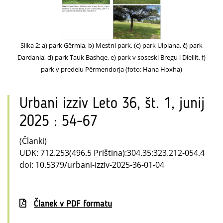
Slika 2: a) park Gërmia, b) Mestni park, (c) park Ulpiana, č) park
Dardania, d) park Tauk Bashqe, e) park v soseski Bregu i Diellit, f)
park v predelu Përmendorja (foto: Hana Hoxha)
Urbani izziv Leto 36, št. 1, junij
2025 : 54-67
(Članki)
UDK: 712.253(496.5 Priština):304.35:323.212-054.4
doi: 10.5379/urbani-izziv-2025-36-01-04
Članek v PDF formatu