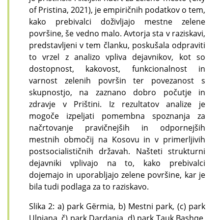
of Pristina, 2021), je empiričnih podatkov o tem,
kako prebivalci doživljajo mestne zelene
površine, še vedno malo. Avtorja sta v raziskavi,
predstavljeni v tem članku, poskušala odpraviti
to vrzel z analizo vpliva dejavnikov, kot so
dostopnost, kakovost, funkcionalnost in
varnost zelenih površin ter povezanost s
skupnostjo, na zaznano dobro počutje in
zdravje v Prištini. Iz rezultatov analize je
mogoče izpeljati pomembna spoznanja za
načrtovanje pravičnejših in odpornejših
mestnih območij na Kosovu in v primerljivih
postsocialističnih državah. Našteti strukturni
dejavniki vplivajo na to, kako prebivalci
dojemajo in uporabljajo zelene površine, kar je
bila tudi podlaga za to raziskavo.
Slika 2: a) park Gërmia, b) Mestni park, (c) park
Ulpiana, č) park Dardania, d) park Tauk Bashqe,