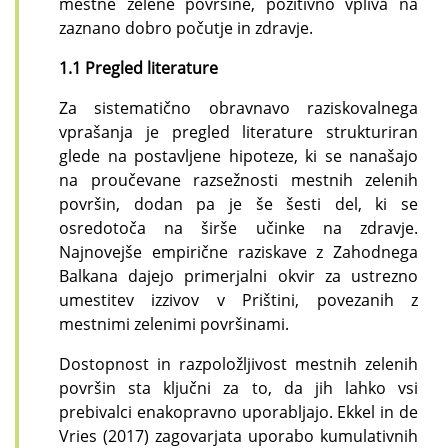
mestne zelene površine, pozitivno vpliva na
zaznano dobro počutje in zdravje.
1.1 Pregled literature
Za sistematično obravnavo raziskovalnega
vprašanja je pregled literature strukturiran
glede na postavljene hipoteze, ki se nanašajo
na proučevane razsežnosti mestnih zelenih
površin, dodan pa je še šesti del, ki se
osredotoča na širše učinke na zdravje.
Najnovejše empirične raziskave z Zahodnega
Balkana dajejo primerjalni okvir za ustrezno
umestitev izzivov v Prištini, povezanih z
mestnimi zelenimi površinami.
Dostopnost in razpoložljivost mestnih zelenih
površin sta ključni za to, da jih lahko vsi
prebivalci enakopravno uporabljajo
. Ekkel in de
Vries (2017) zagovarjata uporabo kumulativnih