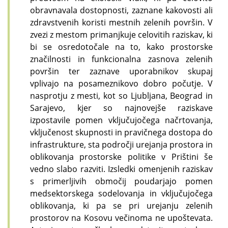
obravnavala dostopnosti, zaznane kakovosti ali
zdravstvenih koristi mestnih zelenih površin. V
zvezi z mestom primanjkuje celovitih raziskav, ki
bi se osredotočale na to, kako prostorske
značilnosti in funkcionalna zasnova zelenih
površin ter zaznave uporabnikov skupaj
vplivajo na posameznikovo dobro počutje. V
nasprotju z mesti, kot so Ljubljana, Beograd in
Sarajevo, kjer so najnovejše raziskave
izpostavile pomen vključujočega načrtovanja,
vključenost skupnosti in pravičnega dostopa do
infrastrukture, sta področji urejanja prostora in
oblikovanja prostorske politike v Prištini še
vedno slabo razviti. Izsledki omenjenih raziskav
s primerljivih območij poudarjajo pomen
medsektorskega sodelovanja in vključujočega
oblikovanja, ki pa se pri urejanju zelenih
prostorov na Kosovu večinoma ne upoštevata.