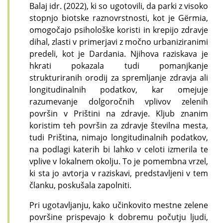
Balaj idr. (2022), ki so ugotovili, da parki z visoko
stopnjo biotske raznovrstnosti, kot je Gërmia,
omogočajo psihološke koristi in krepijo zdravje
dihal, zlasti v primerjavi z močno urbaniziranimi
predeli, kot je Dardania. Njihova raziskava je
hkrati pokazala tudi pomanjkanje
strukturiranih orodij za spremljanje zdravja ali
longitudinalnih podatkov, kar omejuje
razumevanje dolgoročnih vplivov zelenih
površin v Prištini na zdravje. Kljub znanim
koristim teh površin za zdravje številna mesta,
tudi Priština, nimajo longitudinalnih podatkov,
na podlagi katerih bi lahko v celoti izmerila te
vplive v lokalnem okolju. To je pomembna vrzel,
ki sta jo avtorja v raziskavi, predstavljeni v tem
članku, poskušala zapolniti.
Pri ugotavljanju, kako učinkovito mestne zelene
površine prispevajo k dobremu počutju ljudi,