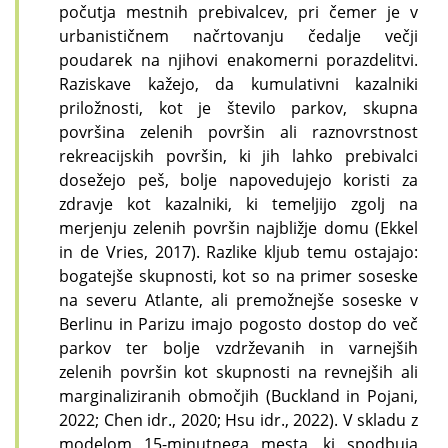
počutja mestnih prebivalcev, pri čemer je v
urbanističnem načrtovanju čedalje večji
poudarek na njihovi enakomerni porazdelitvi.
Raziskave kažejo, da kumulativni kazalniki
priložnosti, kot je število parkov, skupna
površina zelenih površin ali raznovrstnost
rekreacijskih površin, ki jih lahko prebivalci
dosežejo peš, bolje napovedujejo koristi za
zdravje kot kazalniki, ki temeljijo zgolj na
merjenju zelenih površin najbližje domu (Ekkel
in de Vries, 2017). Razlike kljub temu ostajajo:
bogatejše skupnosti, kot so na primer soseske
na severu Atlante, ali premožnejše soseske v
Berlinu in Parizu imajo pogosto dostop do več
parkov ter bolje vzdrževanih in varnejših
zelenih površin kot skupnosti na revnejših ali
marginaliziranih območjih (Buckland in Pojani,
2022; Chen idr., 2020; Hsu idr., 2022). V skladu z
modelom 15-minutnega mesta, ki spodbuja