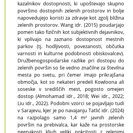
kazalnikov dostopnosti, ki upoštevajo skupno
površino dostopnih zelenih prostorov in bolje
napovedujejo koristi za zdravje kot zgolj bližina
zelenih prostorov. Wang idr. (2015) poudarjajo
pomen tako fizičnih kot subjektivnih dejavnikov,
ki vplivajo na zaznano dostopnost mestnih
parkov (tj. hodljivosti, povezanosti, občutka
varnosti in kulturne podobnosti obiskovalcev).
Družbenogospodarske razlike pri dostopu do
zelenih površin so še vedno značilne za številna
mesta po svetu, pri čemer imajo prikrajšana
območja, kot so nekateri predeli Kowloona ali
soseske v središčih mest, pogosto omejen
dostop (Almohamad idr., 2018; Wei idr., 2022;
Liu idr., 2022). Podobni vzorci se pojavljajo tudi
v Sarajevu, kjer je po navajanju Tatlić idr. (2024)
na razpolago samo 1,4 m² javnih zelenih
površin na prebivalca, kar kaže na prostorske
neenakosti kljub veliki pokritosti z zelenimi