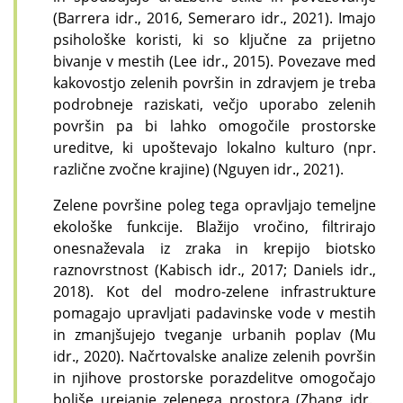
(Barrera idr., 2016, Semeraro idr., 2021). Imajo
psihološke koristi, ki so ključne za prijetno
bivanje v mestih (Lee idr., 2015). Povezave med
kakovostjo zelenih površin in zdravjem je treba
podrobneje raziskati, večjo uporabo zelenih
površin pa bi lahko omogočile prostorske
ureditve, ki upoštevajo lokalno kulturo (npr.
različne zvočne krajine) (Nguyen idr., 2021).
Zelene površine poleg tega opravljajo temeljne
ekološke funkcije. Blažijo vročino, filtrirajo
onesnaževala iz zraka in krepijo biotsko
raznovrstnost (Kabisch idr., 2017; Daniels idr.,
2018). Kot del modro-zelene infrastrukture
pomagajo upravljati padavinske vode v mestih
in zmanjšujejo tveganje urbanih poplav (Mu
idr., 2020). Načrtovalske analize zelenih površin
in njihove prostorske porazdelitve omogočajo
boljše urejanje zelenega prostora (Zhang idr.,