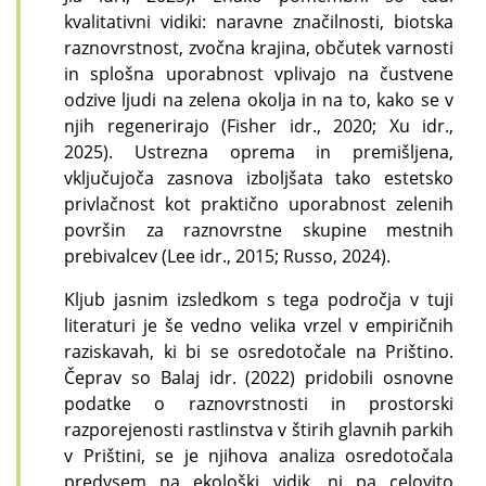
kvalitativni vidiki: naravne značilnosti, biotska
raznovrstnost, zvočna krajina, občutek varnosti
in splošna uporabnost vplivajo na čustvene
odzive ljudi na zelena okolja in na to, kako se v
njih regenerirajo (Fisher idr., 2020; Xu idr.,
2025). Ustrezna oprema in premišljena,
vključujoča zasnova izboljšata tako estetsko
privlačnost kot praktično uporabnost zelenih
površin za raznovrstne skupine mestnih
prebivalcev (Lee idr., 2015; Russo, 2024).
Kljub jasnim izsledkom s tega področja v tuji
literaturi je še vedno velika vrzel v empiričnih
raziskavah, ki bi se osredotočale na Prištino.
Čeprav so Balaj idr. (2022) pridobili osnovne
podatke o raznovrstnosti in prostorski
razporejenosti rastlinstva v štirih glavnih parkih
v Prištini, se je njihova analiza osredotočala
predvsem na ekološki vidik, ni pa celovito