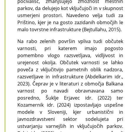
počivališč, zmanjšujejo zmožnost mestnih
parkov, da delujejo kot vključujoči in v skupnost
usmerjeni prostori. Navedeno velja tudi za
Prištino, kjer je na gosto zazidanih območjih le
malo tovrstne infrastrukture
(Bejtullahu, 2015).
Na rabo zelenih površin vpliva tudi občutek
varnosti, pri katerem imajo pogosto
pomembno vlogo razsvetljava, vidljivost in
urejenost okolja. Občutek varnosti se lahko
poveča z vključitvijo pametnih oblik nadzora,
razsvetljave in infrastrukture (Abdelkarim idr.,
2023). Čeprav je v literaturi z območja Balkana
varnost po navadi obravnavana samo
posredno, Šuklje Erjavec idr. (2022) ter
Kozamernik idr. (2024) izpostavljajo uspešne
modele v Sloveniji, kjer urbanistični in
javnozdravstveni sektor sodelujeta pri
ustvarjanju varnejših in vključujočih parkov.