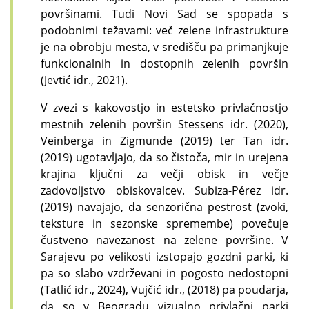
površinami. Tudi Novi Sad se spopada s
podobnimi težavami: več zelene infrastrukture
je na obrobju mesta, v središču pa primanjkuje
funkcionalnih in dostopnih zelenih površin
(Jevtić idr., 2021).
V zvezi s kakovostjo in estetsko privlačnostjo
mestnih zelenih površin Stessens idr. (2020),
Veinberga in Zigmunde (2019) ter Tan idr.
(2019) ugotavljajo, da so čistoča, mir in urejena
krajina ključni za večji obisk in večje
zadovoljstvo obiskovalcev. Subiza-Pérez idr.
(2019) navajajo, da senzorična pestrost (zvoki,
teksture in sezonske spremembe) povečuje
čustveno navezanost na zelene površine. V
Sarajevu po velikosti izstopajo gozdni parki, ki
pa so slabo vzdrževani in pogosto nedostopni
(Tatlić idr., 2024), Vujčić idr., (2018) pa poudarja,
da so v Beogradu vizualno privlačni parki