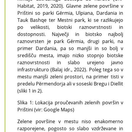
Habitat, 2019, 2020). Glavne zelene površine v
Prištini so parki Gërmia, Ulpiana, Dardania in
Tauk Bashqe ter Mestni park, ki se razlikujejo
po velikosti, biotski raznovrstnosti in
dostopnosti. Največji in biotsko najbolj
raznovrsten je park Gërmia, drugi parki, na
primer Dardania, pa so manjši in so bolj v
središču mesta, imajo nizko stopnjo biotske
raznovrstnosti in slabo urejeno javno
infrastrukturo (Balaj idr., 2022). Poleg tega so v
mestu manjši zeleni prostori, na primer tisti v
predelu Përmendorja ali v soseski Bregu i Diellit
(sliki 1 in 2).
Slika 1: Lokacija proučevanih zelenih površin v
Prištini (vir: Google Maps)
Zelene površine v mestu niso enakomerno
razporejene, pogosto so slabo vzdrževane in