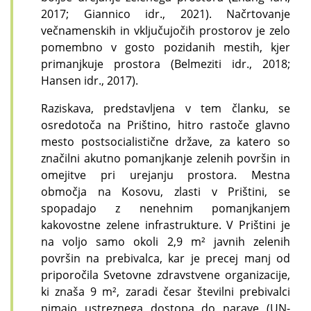
2017; Giannico idr., 2021). Načrtovanje
večnamenskih in vključujočih prostorov je zelo
pomembno v gosto pozidanih mestih, kjer
primanjkuje prostora (Belmeziti idr., 2018;
Hansen idr., 2017).
Raziskava, predstavljena v tem članku, se
osredotoča na Prištino, hitro rastoče glavno
mesto postsocialistične države, za katero so
značilni akutno pomanjkanje zelenih površin in
omejitve pri urejanju prostora. Mestna
območja na Kosovu, zlasti v Prištini, se
spopadajo z nenehnim pomanjkanjem
kakovostne zelene infrastrukture. V Prištini je
na voljo samo okoli 2,9 m² javnih zelenih
površin na prebivalca, kar je precej manj od
priporočila Svetovne zdravstvene organizacije,
ki znaša 9 m², zaradi česar številni prebivalci
nimajo ustreznega dostopa do narave (UN-