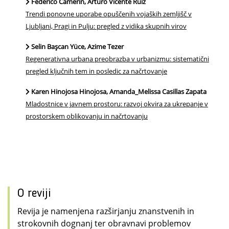
Federico Camerin, Arturo Vicente Ruiz
Trendi ponovne uporabe opuščenih vojaških zemljišč v
Ljubljani, Pragi in Pulju: pregled z vidika skupnih virov
Selin Başcan Yüce, Azime Tezer
Regenerativna urbana preobrazba v urbanizmu: sistematični
pregled ključnih tem in posledic za načrtovanje
Karen Hinojosa Hinojosa, Amanda_Melissa Casillas Zapata
Mladostnice v javnem prostoru: razvoj okvira za ukrepanje v
prostorskem oblikovanju in načrtovanju
O reviji
Revija je namenjena razširjanju znanstvenih in
strokovnih dognanj ter obravnavi problemov