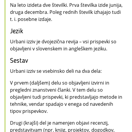
Na leto izideta dve številki. Prva številka izide junija,
druga decembra. Poleg rednih številk izhajajo tudi
t. i. posebne izdaje.
Jezik
Urbani izziv je dvojezična revija – vsi prispevki so
objavljeni v slovenskem in angleškem jeziku.
Sestav
Urbani izziv se vsebinsko deli na dva dela:
V prvem (daljšem) delu so objavljeni izvirni in
pregledni znanstveni članki. V tem delu so
objavljeni tudi prispevki, ki predstavljajo metode in
tehnike, vendar spadajo v enega od navedenih
tipov prispevkov.
Drugi (krajši) del je namenjen objavi recenzij,
predstavitvam (npr. knjig, projektov, dogodkov,