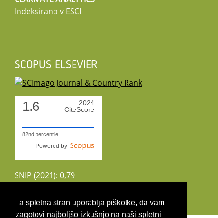
Indeksirano v ESCI
SCOPUS ELSEVIER
1.6
2024
CiteScore
82nd percentile
Powered by
SNIP (2021): 0,79
CiteScoreTracker (2022): 1,8
Ta spletna stran uporablja piškotke, da vam
zagotovi najboljšo izkušnjo na naši spletni