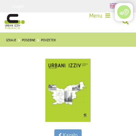
Login
Menu
IZDAJE
POSEBNE
POVZETEK
Kazalo