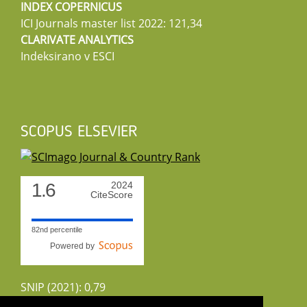
INDEX COPERNICUS
ICI Journals master list 2022: 121,34
CLARIVATE ANALYTICS
Indeksirano v ESCI
SCOPUS ELSEVIER
1.6
2024
CiteScore
82nd percentile
Powered by
SNIP (2021): 0,79
CiteScoreTracker (2022): 1,8