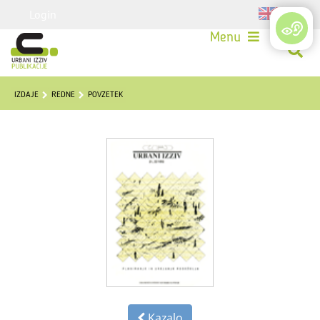
Login
Menu
IZDAJE
REDNE
POVZETEK
Kazalo