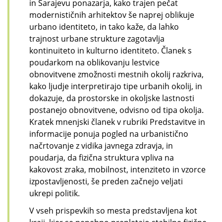
in Sarajevu ponazarja, kako trajen pečat
modernističnih arhitektov še naprej oblikuje
urbano identiteto, in tako kaže, da lahko
trajnost urbane strukture zagotavlja
kontinuiteto in kulturno identiteto. Članek s
poudarkom na oblikovanju lestvice
obnovitvene zmožnosti mestnih okolij razkriva,
kako ljudje interpretirajo tipe urbanih okolij, in
dokazuje, da prostorske in okoljske lastnosti
postanejo obnovitvene, odvisno od tipa okolja.
Kratek mnenjski članek v rubriki Predstavitve in
informacije ponuja pogled na urbanistično
načrtovanje z vidika javnega zdravja, in
poudarja, da fizična struktura vpliva na
kakovost zraka, mobilnost, intenziteto in vzorce
izpostavljenosti, še preden začnejo veljati
ukrepi politik.
V vseh prispevkih so mesta predstavljena kot