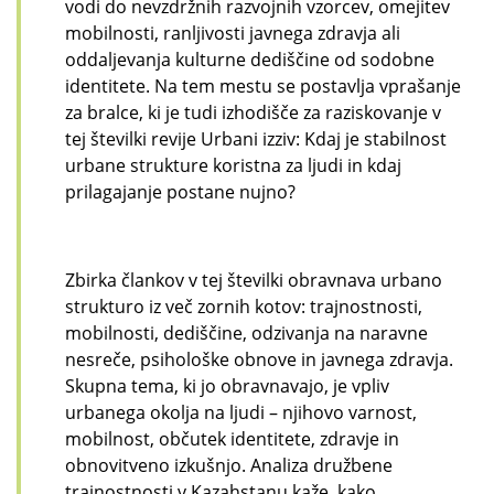
vodi do nevzdržnih razvojnih vzorcev, omejitev
mobilnosti, ranljivosti javnega zdravja ali
oddaljevanja kulturne dediščine od sodobne
identitete. Na tem mestu se postavlja vprašanje
za bralce, ki je tudi izhodišče za raziskovanje v
tej številki revije Urbani izziv: Kdaj je stabilnost
urbane strukture koristna za ljudi in kdaj
prilagajanje postane nujno?
Zbirka člankov v tej številki obravnava urbano
strukturo iz več zornih kotov: trajnostnosti,
mobilnosti, dediščine, odzivanja na naravne
nesreče, psihološke obnove in javnega zdravja.
Skupna tema, ki jo obravnavajo, je vpliv
urbanega okolja na ljudi – njihovo varnost,
mobilnost, občutek identitete, zdravje in
obnovitveno izkušnjo. Analiza družbene
trajnostnosti v Kazahstanu kaže, kako