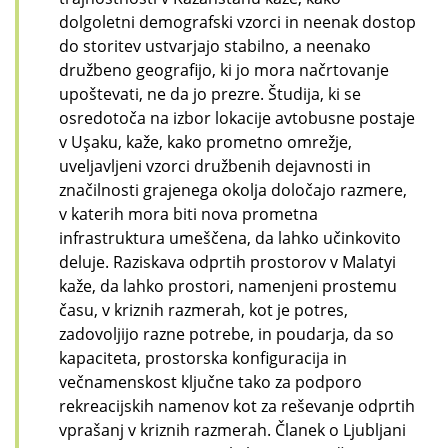
dolgoletni demografski vzorci in neenak dostop
do storitev ustvarjajo stabilno, a neenako
družbeno geografijo, ki jo mora načrtovanje
upoštevati, ne da jo prezre. Študija, ki se
osredotoča na izbor lokacije avtobusne postaje
v Uşaku, kaže, kako prometno omrežje,
uveljavljeni vzorci družbenih dejavnosti in
značilnosti grajenega okolja določajo razmere,
v katerih mora biti nova prometna
infrastruktura umeščena, da lahko učinkovito
deluje. Raziskava odprtih prostorov v Malatyi
kaže, da lahko prostori, namenjeni prostemu
času, v kriznih razmerah, kot je potres,
zadovoljijo razne potrebe, in poudarja, da so
kapaciteta, prostorska konfiguracija in
večnamenskost ključne tako za podporo
rekreacijskih namenov kot za reševanje odprtih
vprašanj v kriznih razmerah. Članek o Ljubljani