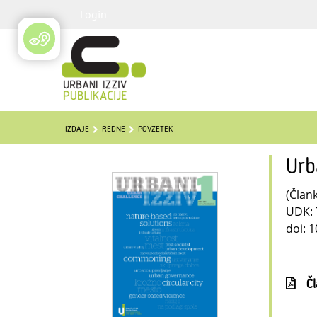
Login
IZDAJE
REDNE
POVZETEK
Urb
(Člank
UDK: 
doi: 1
Č