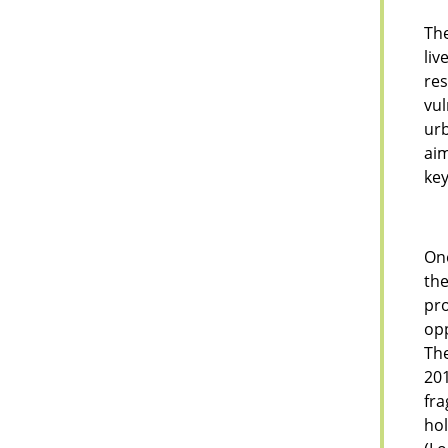
Th
liv
res
vul
ur
aim
key
One
the
pr
opp
The
20
fra
ho