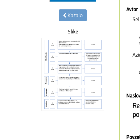
Avtor
Kazalo
Sel
Slike
Az
Naslo
Re
po
Povze