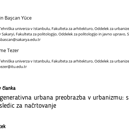
in Başcan Yüce
Tehniška univerza v Istanbulu, Fakulteta za arhitekturo, Oddelek za urbanizem
v Sakaryi, Fakulteta za politologijo, Oddelek za politologijo in javno upravo, S
sbascan@sakarya.edu.tr
ime Tezer
Tehniška univerza v Istanbulu, Fakulteta za arhitekturo, Oddelek za urbanize
tezer@itu.edu.tr
v članka
generativna urbana preobrazba v urbanizmu: si
sledic za načrtovanje
tek