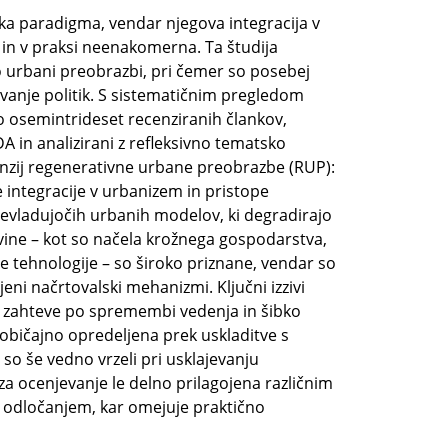
ka paradigma, vendar njegova integracija v
in v praksi neenakomerna. Ta študija
o urbani preobrazbi, pri čemer so posebej
vanje politik. S sistematičnim pregledom
o osemintrideset recenziranih člankov,
 in analizirani z refleksivno tematsko
nzij regenerativne urbane preobrazbe (RUP):
e integracije v urbanizem in pristope
evladujočih urbanih modelov, ki degradirajo
vine – kot so načela krožnega gospodarstva,
e tehnologije – so široko priznane, vendar so
ni načrtovalski mehanizmi. Ključni izzivi
, zahteve po spremembi vedenja in šibko
 običajno opredeljena prek uskladitve s
 so še vedno vrzeli pri usklajevanju
 za ocenjevanje le delno prilagojena različnim
m odločanjem, kar omejuje praktično