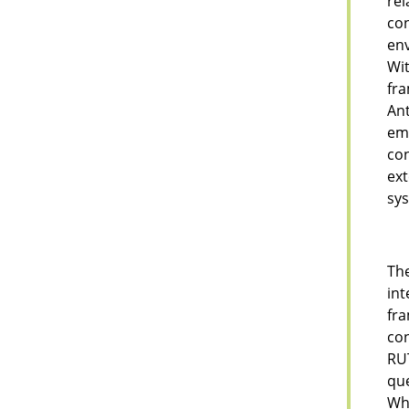
rel
con
env
Wit
fra
Ant
em
con
ex
sys
Th
int
fr
con
RUT
que
Wh