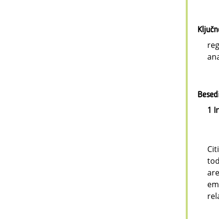
Ključ
reg
ana
Besedi
1 I
Cit
tod
ar
emi
rel