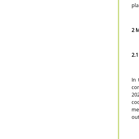
pla
2 
2.1
In 
con
202
cod
mea
ou