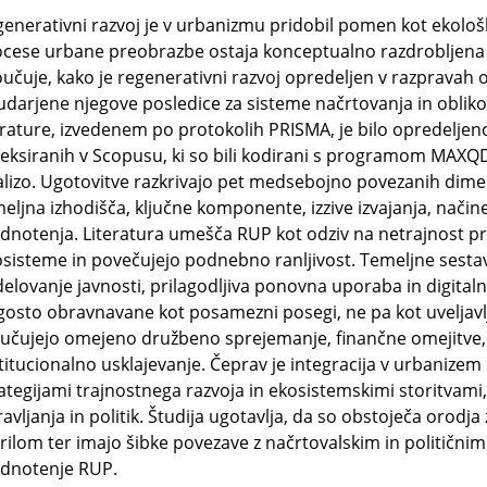
enerativni razvoj je v urbanizmu pridobil pomen kot ekološ
cese urbane preobrazbe ostaja konceptualno razdrobljena 
učuje, kako je regenerativni razvoj opredeljen v razpravah 
darjene njegove posledice za sisteme načrtovanja in obliko
erature, izvedenem po protokolih PRISMA, je bilo opredeljen
eksiranih v Scopusu, ki so bili kodirani s programom MAXQDA
lizo. Ugotovitve razkrivajo pet medsebojno povezanih dime
eljna izhodišča, ključne komponente, izzive izvajanja, način
dnotenja. Literatura umešča RUP kot odziv na netrajnost pr
sisteme in povečujejo podnebno ranljivost. Temeljne sesta
elovanje javnosti, prilagodljiva ponovna uporaba in digitaln
osto obravnavane kot posamezni posegi, ne pa kot uveljavlje
jučujejo omejeno družbeno sprejemanje, finančne omejitve
titucionalno usklajevanje. Čeprav je integracija v urbanizem
ategijami trajnostnega razvoja in ekosistemskimi storitvami,
avljanja in politik. Študija ugotavlja, da so obstoječa orodja
ilom ter imajo šibke povezave z načrtovalskim in politični
ednotenje RUP.