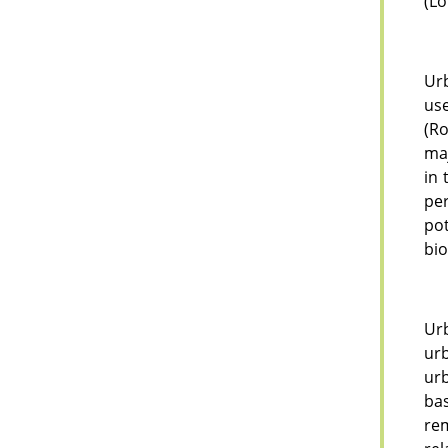
(Lo
Urb
use
(Ro
maj
in 
per
po
bio
Urb
urb
urb
ba
re