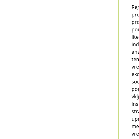
Reg
pro
pro
pou
lit
ind
ana
tem
vre
eko
sod
pog
vkl
ins
str
upr
mer
vr