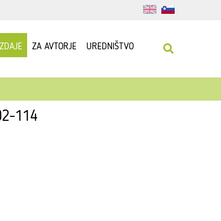
IZDAJE
ZA AVTORJE
UREDNIŠTVO
102-114