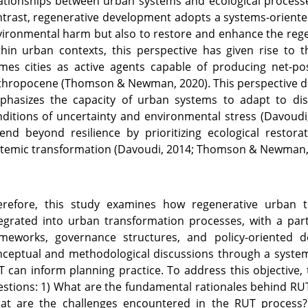
ationships between urban systems and ecological processes 
trast, regenerative development adopts a systems-oriented
ironmental harm but also to restore and enhance the regen
hin urban contexts, this perspective has given rise to 
mes cities as active agents capable of producing net-po
hropocene (Thomson & Newman, 2020). This perspective diff
phasizes the capacity of urban systems to adapt to dis
ditions of uncertainty and environmental stress (Davoudi,
tend beyond resilience by prioritizing ecological resto
temic transformation (Davoudi, 2014; Thomson & Newman,
erefore, this study examines how regenerative urban t
egrated into urban transformation processes, with a parti
ameworks, governance structures, and policy-oriented d
ceptual and methodological discussions through a systemat
 can inform planning practice. To address this objective, 
stions: 1) What are the fundamental rationales behind RU
at are the challenges encountered in the RUT process