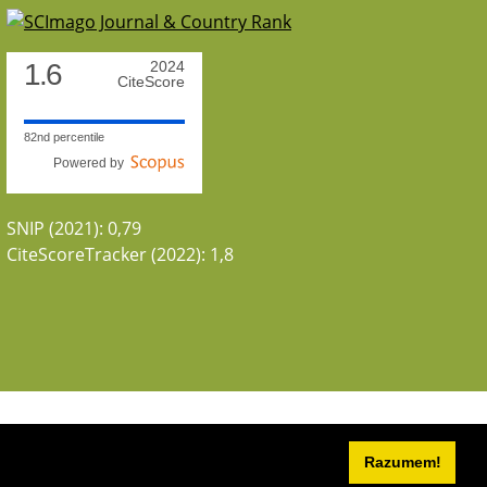
1.6
2024
CiteScore
82nd percentile
Powered by
SNIP (2021): 0,79
CiteScoreTracker (2022): 1,8
Razumem!