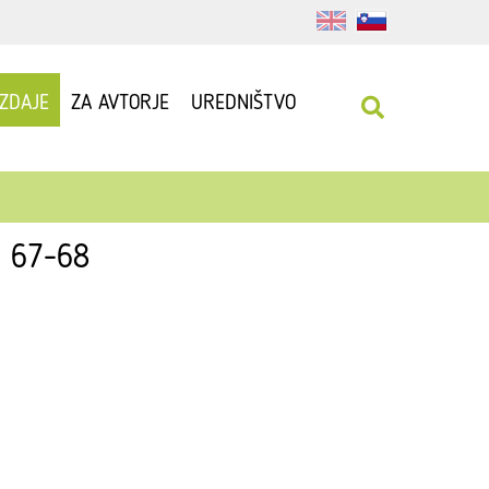
IZDAJE
ZA AVTORJE
UREDNIŠTVO
: 67-68