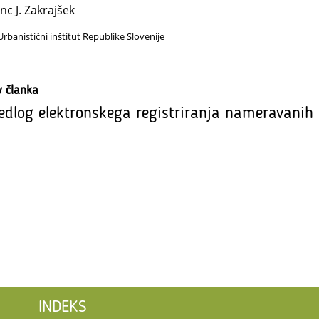
nc J. Zakrajšek
Urbanistični inštitut Republike Slovenije
v članka
edlog elektronskega registriranja nameravanih 
INDEKS