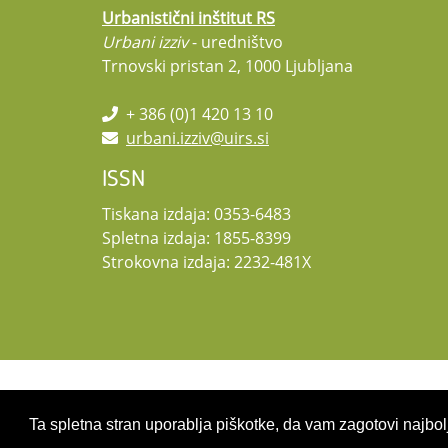
Urbanistični inštitut RS
Urbani izziv
- uredništvo
Trnovski pristan 2, 1000 Ljubljana
+ 386 (0)1 420 13 10
urbani.izziv@uirs.si
ISSN
Tiskana izdaja: 0353-6483
Spletna izdaja: 1855-8399
Strokovna izdaja: 2232-481X
Copyright 2026 by UIRS
Ta spletna stran uporablja piškotke, da vam zagotovi najbolj