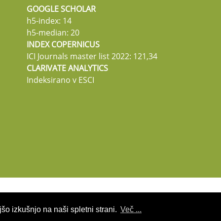
GOOGLE SCHOLAR
h5-index: 14
h5-median: 20
INDEX COPERNICUS
ICI Journals master list 2022: 121,34
CLARIVATE ANALYTICS
Indeksirano v ESCI
šo izkušnjo na naši spletni strani.
Več ...