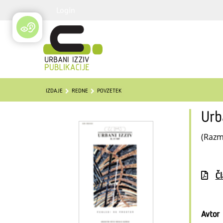
Login
IZDAJE
REDNE
POVZETEK
Urb
(Razmi
Č
Avtor