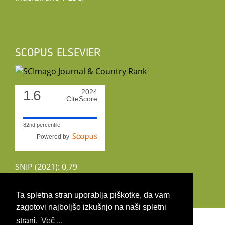
SCOPUS ELSEVIER
1.6
2024
CiteScore
82nd percentile
Powered by
SNIP (2021): 0,79
CiteScoreTracker (2022): 1,8
Ta spletna stran uporablja piškotke, da vam
zagotovi najboljšo izkušnjo na naši spletni
Copyright 2026 by UIRS
strani.
Več ...