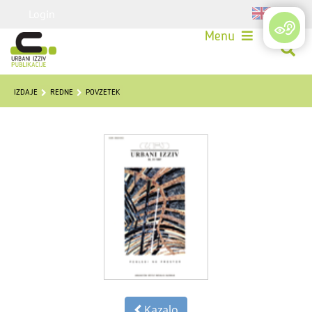
Login
Menu
IZDAJE
REDNE
POVZETEK
Kazalo