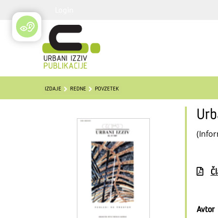
Login
IZDAJE
REDNE
POVZETEK
Urb
(Infor
Č
Avtor