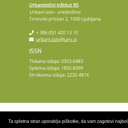
Urbanistični inštitut RS
Urbani izziv
- uredništvo
Trnovski pristan 2, 1000 Ljubljana
+ 386 (0)1 420 13 10
urbani.izziv@uirs.si
ISSN
Tiskana izdaja: 0353-6483
Spletna izdaja: 1855-8399
Strokovna izdaja: 2232-481X
Copyright 2026 by UIRS
Ta spletna stran uporablja piškotke, da vam zagotovi najbolj