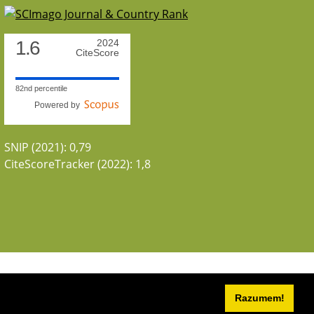
1.6
2024
CiteScore
82nd percentile
Powered by
SNIP (2021): 0,79
CiteScoreTracker (2022): 1,8
Razumem!