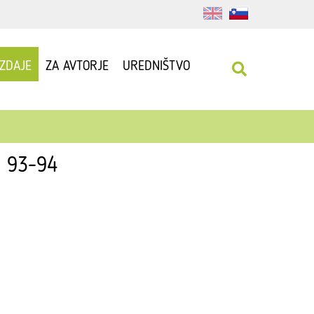
IZDAJE
ZA AVTORJE
UREDNIŠTVO
: 93-94