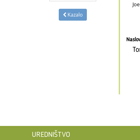
Joe
Kazalo
Naslo
To
UREDNIŠTVO