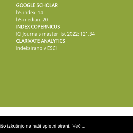
GOOGLE SCHOLAR
h5-index: 14
h5-median: 20
INDEX COPERNICUS
ICI Journals master list 2022: 121,34
CLARIVATE ANALYTICS
Indeksirano v ESCI
šo izkušnjo na naši spletni strani.
Več ...