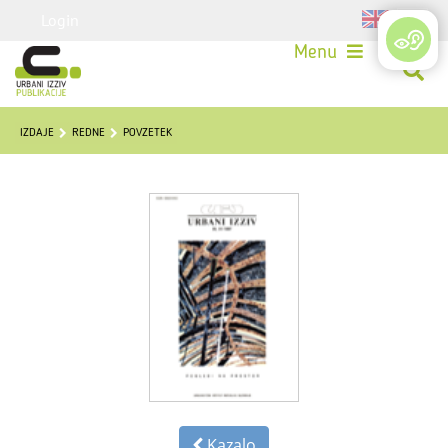
Login
Menu
IZDAJE
REDNE
POVZETEK
Kazalo