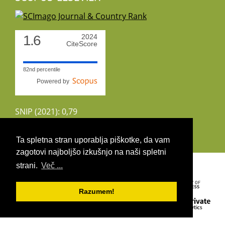
1.6
2024
CiteScore
82nd percentile
Powered by
SNIP (2021): 0,79
CiteScoreTracker (2022): 1,8
Ta spletna stran uporablja piškotke, da vam
zagotovi najboljšo izkušnjo na naši spletni
Copyright 2026 by UIRS
strani.
Več ...
Razumem!