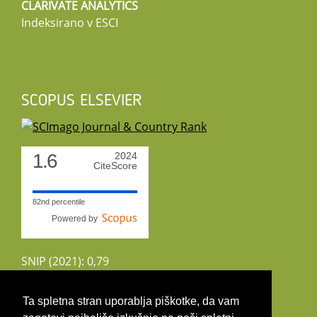
CLARIVATE ANALYTICS
Indeksirano v ESCI
SCOPUS ELSEVIER
1.6
2024
CiteScore
82nd percentile
Powered by
SNIP (2021): 0,79
CiteScoreTracker (2022): 1,8
Ta spletna stran uporablja piškotke, da vam