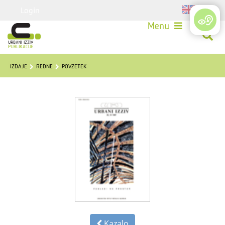
Login
Menu
IZDAJE
REDNE
POVZETEK
Kazalo