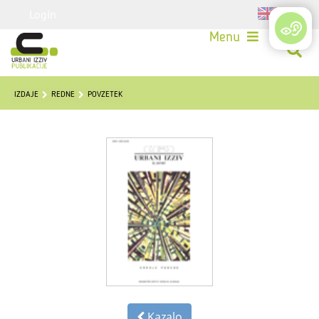
Login
Menu
IZDAJE
REDNE
POVZETEK
Kazalo