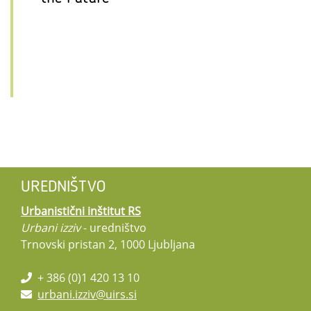
UREDNIŠTVO
Urbanistični inštitut RS
Urbani izziv
- uredništvo
Trnovski pristan 2, 1000 Ljubljana
+ 386 (0)1 420 13 10
urbani.izziv@uirs.si