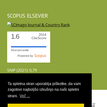
SCOPUS ELSEVIER
1.6
2024
CiteScore
82nd percentile
Powered by
SNIP (2021): 0,79
CiteScoreTracker (2022): 1,8
Ta spletna stran uporablja piškotke, da vam
zagotovi najboljšo izkušnjo na naši spletni
Copyright 2026 by UIRS
strani.
Več ...