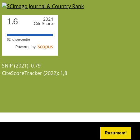
1.6
2024
CiteScore
82nd percentile
Powered by
SNIP (2021): 0,79
CiteScoreTracker (2022): 1,8
Razumem!