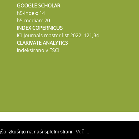
GOOGLE SCHOLAR
h5-index: 14
h5-median: 20
INDEX COPERNICUS
ICI Journals master list 2022: 121,34
CLARIVATE ANALYTICS
Indeksirano v ESCI
šo izkušnjo na naši spletni strani.
Več ...