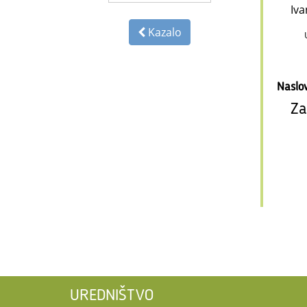
Iva
Kazalo
Naslo
Za
UREDNIŠTVO