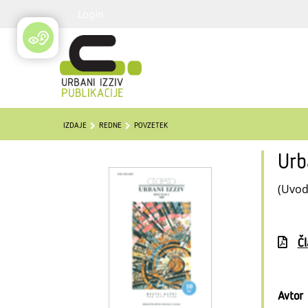
Login
IZDAJE
REDNE
POVZETEK
Urb
(Uvod
Č
Avtor