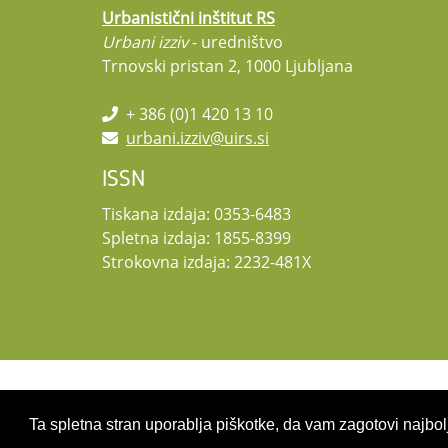
Urbanistični inštitut RS
Urbani izziv
- uredništvo
Trnovski pristan 2, 1000 Ljubljana
+ 386 (0)1 420 13 10
urbani.izziv@uirs.si
ISSN
Tiskana izdaja: 0353-6483
Spletna izdaja: 1855-8399
Strokovna izdaja: 2232-481X
Copyright 2026 by UIRS
Ta spletna stran uporablja piškotke, da vam zagotovi najbolj