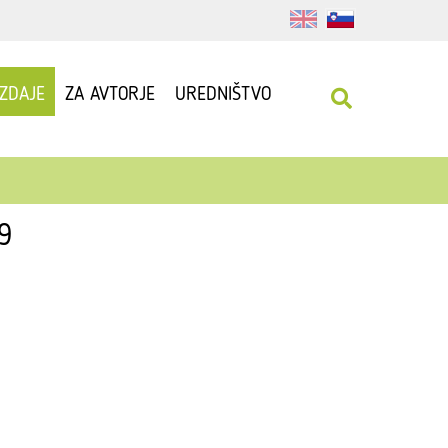
IZDAJE
ZA AVTORJE
UREDNIŠTVO
9