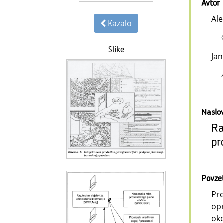
Avtor
Ale
Kazalo
Slike
Jan
Naslo
Ra
pr
Povze
Pre
opr
oko