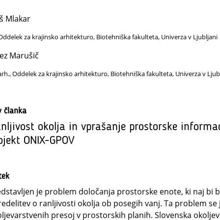
š Mlakar
Oddelek za krajinsko arhitekturo, Biotehniška fakulteta, Univerza v Ljubljani
ez Marušič
arh., Oddelek za krajinsko arhitekturo, Biotehniška fakulteta, Univerza v Ljub
v članka
nljivost okolja in vprašanje prostorske informac
ojekt ONIX-GPOV
tek
dstavljen je problem določanja prostorske enote, ki naj bi
edelitev o ranljivosti okolja ob posegih vanj. Ta problem se 
ljevarstvenih presoj v prostorskih planih. Slovenska okolje