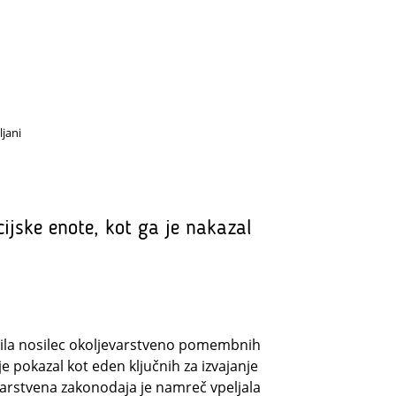
ljani
ijske enote, kot ga je nakazal
 bila nosilec okoljevarstveno pomembnih
je pokazal kot eden ključnih za izvajanje
varstvena zakonodaja je namreč vpeljala