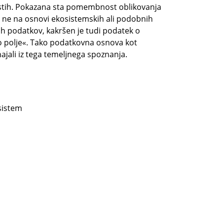
ostih. Pokazana sta pomembnost oblikovanja
 ne na osnovi ekosistemskih ali podobnih
ih podatkov, kakršen je tudi podatek o
no polje«. Tako podatkovna osnova kot
jali iz tega temeljnega spoznanja.
 sistem