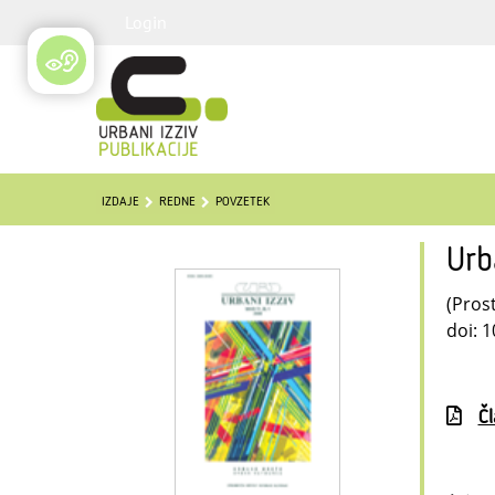
Login
IZDAJE
REDNE
POVZETEK
Urb
(Pros
doi: 
Č