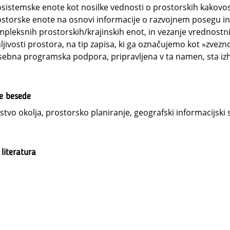
sistemske enote kot nosilke vednosti o prostorskih kakov
storske enote na osnovi informacije o razvojnem posegu in
pleksnih prostorskih/krajinskih enot, in vezanje vrednostn
ljivosti prostora, na tip zapisa, ki ga označujemo kot »zvez
ebna programska podpora, pripravljena v ta namen, sta izha
ne besede
stvo okolja, prostorsko planiranje, geografski informacijski
 literatura