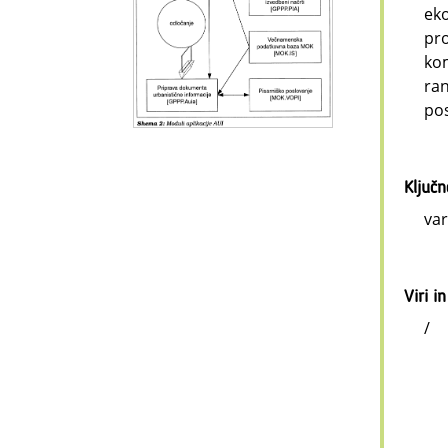
eko
pro
kom
ran
pos
Ključ
var
Viri in
/