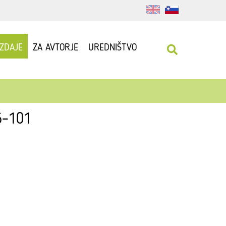
IZDAJE
ZA AVTORJE
UREDNIŠTVO
96–101