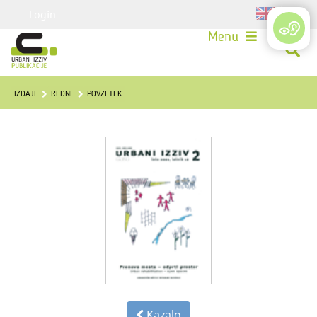
Login
Menu
IZDAJE
REDNE
POVZETEK
Kazalo