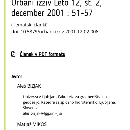
Urbani izziv Leto 12, št. 2,
december 2001 : 51–57
(Tematski članki)
doi: 10.5379/urbani-izziv-2001-12-02-006
Članek v PDF formatu
Avtor
Aleš BIZJAK
Univerza v Ljubljani, Fakulteta za gradbeništvo in
geodezijo, Katedra za splošno hidrotehniko, Ljubljana,
Slovenija
ales.bizjak@fgg.uni-lj.si
Matjaž MIKOŠ