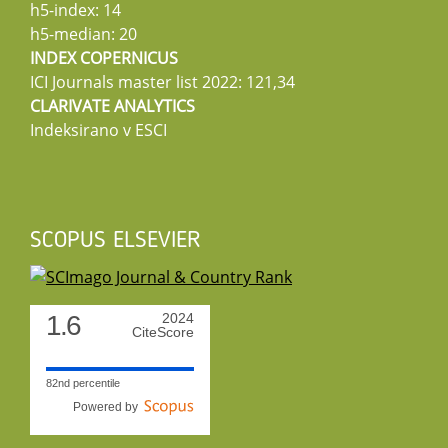
h5-index: 14
h5-median: 20
INDEX COPERNICUS
ICI Journals master list 2022: 121,34
CLARIVATE ANALYTICS
Indeksirano v ESCI
SCOPUS ELSEVIER
1.6
2024
CiteScore
82nd percentile
Powered by