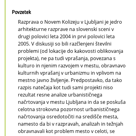
Povzetek
Razprava o Novem Kolizeju v Ljubljani je jedro
arhitekturne razprave na slovenski sceni v
drugi polovici leta 2004 in prvi polovici leta
2005. V diskusiji so bili razčlenjeni številni
problemi (od lokacije do kakovosti oblikovanja
projekta), ne pa tudi vprašanja, povezana s
kulturo in njenim razvojem v mestu, obravnavo
kulturnih vprašanj v urbanizmu in vplivom na
mestno javno življenje. Predpostavko, da tako
razpis natečaja kot tudi sami projekti niso
rezultat resne analize urbanističnega
načrtovanja v mestu Ljubljana in da se poskuša
celotna strokovna pozornost urbanističnega
načrtovanja osredotočiti na središče mesta,
namesto da bi v razpravah, analizah in težnjah
obravnavali kot problem mesto v celoti, se