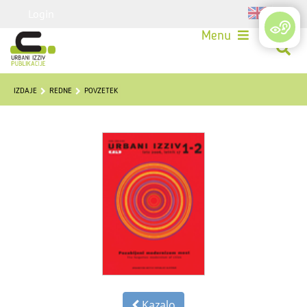
Login
Menu
IZDAJE
REDNE
POVZETEK
Kazalo