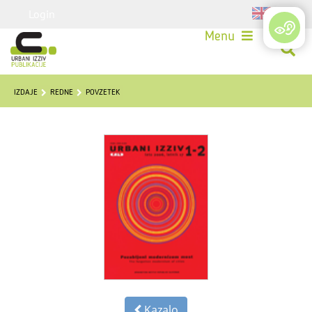
Login
Menu
IZDAJE
REDNE
POVZETEK
Kazalo