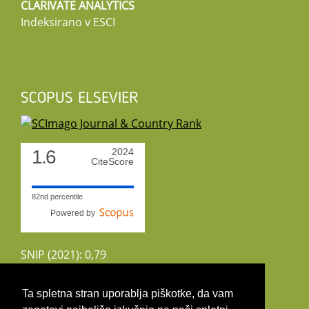
CLARIVATE ANALYTICS
Indeksirano v ESCI
SCOPUS ELSEVIER
1.6
2024
CiteScore
82nd percentile
Powered by
SNIP (2021): 0,79
CiteScoreTracker (2022): 1,8
Ta spletna stran uporablja piškotke, da vam