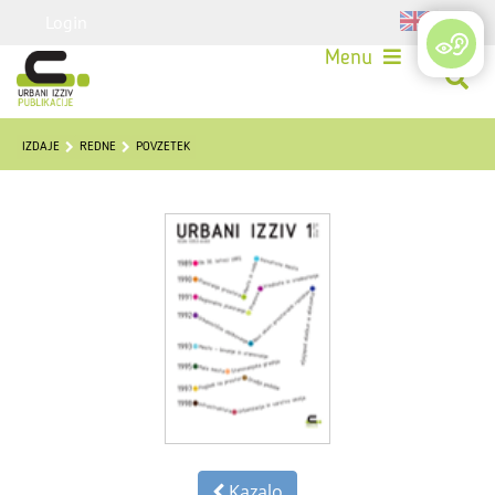
Login
Menu
IZDAJE
REDNE
POVZETEK
Kazalo