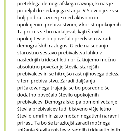
preteklega demografskega razvoja, ki nas je
pripeljal do sedanjega stanja. V Sloveniji se vse
bolj podira razmerje med aktivnim in
upokojenim prebivalstvom, v korist upokojenih.
Ta proces se bo nadaljeval, kajti število
upokojitevse bo povečalo predvsem zaradi
demografskih razlogov. Glede na sedanjo
starostno sestavo prebivalstva lahko v
naslednjih trideset letih pričakiujemo močno
absolutno povečanje števila starejših
prebivalcev in še hitrejšo rast njihovega deleža
v tem prebivalstvu. Zaradi daljšanja
pričakovanega trajanja se bo posredno še
dodatno povečalo število upokojenih
prebivalcev. Demografsko pa pomeni večanje
števila prebivalcev tudi bistveno višje letno
število umrlih in zato močan negativni naravni
prirast. Ta bo še izrazitejši zaradi močnega
znižanja števila rojstev v zadnjih tridesetih letih.