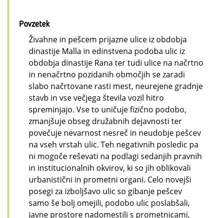
Povzetek
Živahne in pešcem prijazne ulice iz obdobja
dinastije Malla in edinstvena podoba ulic iz
obdobja dinastije Rana ter tudi ulice na načrtno
in nenačrtno pozidanih območjih se zaradi
slabo načrtovane rasti mest, neurejene gradnje
stavb in vse večjega števila vozil hitro
spreminjajo. Vse to uničuje fizično podobo,
zmanjšuje obseg družabnih dejavnosti ter
povečuje nevarnost nesreč in neudobje pešcev
na vseh vrstah ulic. Teh negativnih posledic pa
ni mogoče reševati na podlagi sedanjih pravnih
in institucionalnih okvirov, ki so jih oblikovali
urbanistični in prometni organi. Celo novejši
posegi za izboljšavo ulic so gibanje pešcev
samo še bolj omejili, podobo ulic poslabšali,
javne prostore nadomestili s prometnicami,