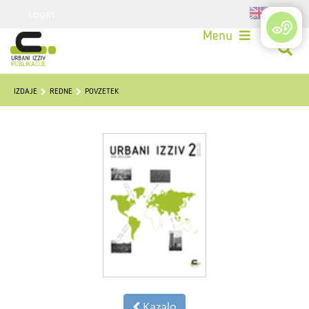
Login
Menu
IZDAJE
REDNE
POVZETEK
Kazalo