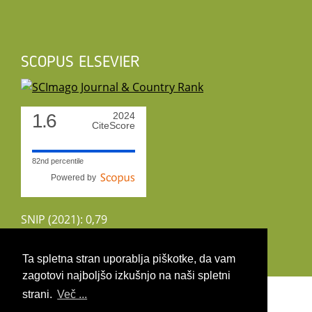
SCOPUS ELSEVIER
1.6
2024
CiteScore
82nd percentile
Powered by
SNIP (2021): 0,79
CiteScoreTracker (2022): 1,8
Ta spletna stran uporablja piškotke, da vam
zagotovi najboljšo izkušnjo na naši spletni
Copyright 2026 by UIRS
strani.
Več ...