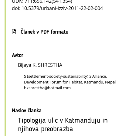
UDK: 711:656.142(541.354)
doi: 10.5379/urbani-izziv-2011-22-02-004
Članek v PDF formatu
Avtor
Bijaya K. SHRESTHA
S (settlement-society-sustainability) 3 Alliance,
Development Forum for Habitat, Katmandu, Nepal
bkshrestha@hotmail.com
Naslov članka
Tipologija ulic v Katmanduju in
njihova preobrazba