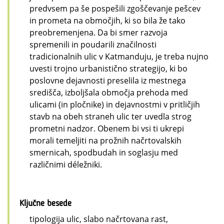
predvsem pa še pospešili zgoščevanje pešcev
in prometa na območjih, ki so bila že tako
preobremenjena. Da bi smer razvoja
spremenili in poudarili značilnosti
tradicionalnih ulic v Katmanduju, je treba nujno
uvesti trojno urbanistično strategijo, ki bo
poslovne dejavnosti preselila iz mestnega
središča, izboljšala območja prehoda med
ulicami (in pločnike) in dejavnostmi v pritličjih
stavb na obeh straneh ulic ter uvedla strog
prometni nadzor. Obenem bi vsi ti ukrepi
morali temeljiti na prožnih načrtovalskih
smernicah, spodbudah in soglasju med
različnimi déležniki.
Ključne besede
tipologija ulic, slabo načrtovana rast,