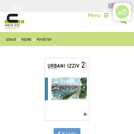
Login
Menu
IZDAJE
REDNE
POVZETEK
Kazalo