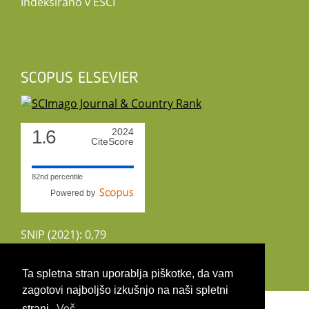
Indeksirano v ESCI
SCOPUS ELSEVIER
1.6
2024
CiteScore
82nd percentile
Powered by
SNIP (2021): 0,79
CiteScoreTracker (2022): 1,8
Ta spletna stran uporablja piškotke, da vam
zagotovi najboljšo izkušnjo na naši spletni
Copyright 2026 by UIRS
strani.
Več ...