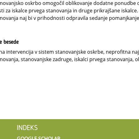
anovanjsko oskrbo omogočil oblikovanje dodatne ponudbe 
sti za iskalce prvega stanovanja in druge prikrajšane iskalc
novanja naj bi v prihodnosti odpravila sedanje pomanjkanj
ne besede
na intervencija v sistem stanovanjske oskrbe, neprofitna n
novanja, stanovanjske zadruge, iskalci prvega stanovanja, o
INDEKS
GOOGLE SCHOLAR