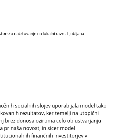
storsko načrtovanje na lokalni ravni, Ljubljana
možnih socialnih slojev uporabljala model tako
ovanih rezultatov, ker temelji na utopični
vanj brez donosa oziroma celo ob ustvarjanju
 prinaša novost, in sicer model
titucionalnih finančnih investitorjev v