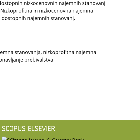
dostopnih nizkocenovnih najemnih stanovanj
e. Nizkoprofitna in nizkocenovna najemna
e dostopnih najemnih stanovanj.
ajemna stanovanja, nizkoprofitna najemna
bnavljanje prebivalstva
SCOPUS ELSEVIER