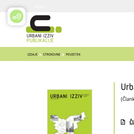
Login
IZDAJE
STROKOVNE
POVZETEK
Urb
(Člank
Č