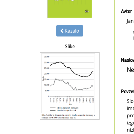
Avtor
Ja
Kazalo
Slike
Naslo
Ne
Povze
Slo
ime
pre
izg
niz