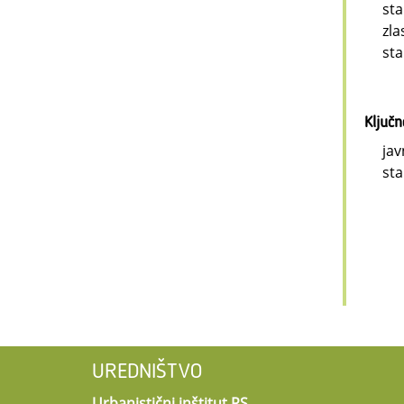
st
zla
sta
Ključ
jav
sta
UREDNIŠTVO
Urbanistični inštitut RS