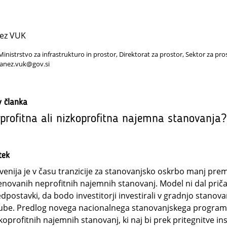
nez VUK
Ministrstvo za infrastrukturo in prostor, Direktorat za prostor, Sektor za pro
janez.vuk@gov.si
v članka
profitna ali nizkoprofitna najemna stanovanja?
tek
venija je v času tranzicije za stanovanjsko oskrbo manj pre
novanih neprofitnih najemnih stanovanj. Model ni dal pričak
dpostavki, da bodo investitorji investirali v gradnjo stano
ube. Predlog novega nacionalnega stanovanjskega programa
koprofitnih najemnih stanovanj, ki naj bi prek pritegnitve ins