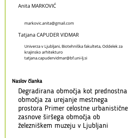
Anita MARKOVIĆ
markovic.anita@gmail.com
Tatjana CAPUDER VIDMAR
Univerza v Ljubljani, Biotehniška fakulteta, Oddelek za
krajinsko arhitekturo
tatjana.capudervidmar@bf.uni-lj.si
Naslov članka
Degradirana območja kot prednostna
območja za urejanje mestnega
prostora Primer celostne urbanistične
zasnove širšega območja ob
železniškem muzeju v Ljubljani