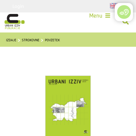
Login
Menu
IZDAJE
STROKOVNE
POVZETEK