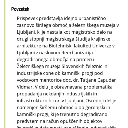
Povzetek
Prispevek predstavlja idejno urbanistično
zasnovo širšega območja železniškega muzeja v
Ljubljani, ki je nastala kot magistrsko delo na
drugi stopnji magistrskega študija krajinske
arhitekture na Biotehniški fakulteti Univerze v
Ljubljani z naslovom Reurbanizacija
degradiranega območja na primeru
Železniškega muzeja Slovenskih železnic in
industrijske cone ob kamniški progi pod
vodstvom mentorice doc. dr. Tatjane Capuder
Vidmar. V delu je obravnavana problematika
propadanja nekdanjih industrijskih in
infrastrukturnih con v Ljubljani. Osrednji del je
namenjen širšemu območju ob gorenjski in
kamniški progi, ki je trenutno degradirano
predvsem na račun opuščenih objektov
železniške dejavnosti, zapuščenih industrijskih