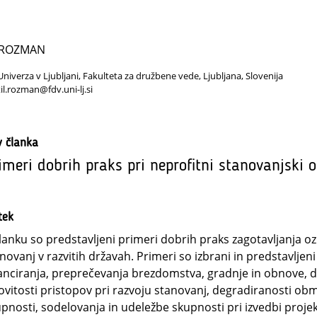
l ROZMAN
Univerza v Ljubljani, Fakulteta za družbene vede, Ljubljana, Slovenija
til.rozman@fdv.uni-lj.si
v članka
imeri dobrih praks pri neprofitni stanovanjski o
tek
lanku so predstavljeni primeri dobrih praks zagotavljanja
novanj v razvitih državah. Primeri so izbrani in predstavljen
anciranja, preprečevanja brezdomstva, gradnje in obnove, d
ovitosti pristopov pri razvoju stanovanj, degradiranosti ob
pnosti, sodelovanja in udeležbe skupnosti pri izvedbi projek