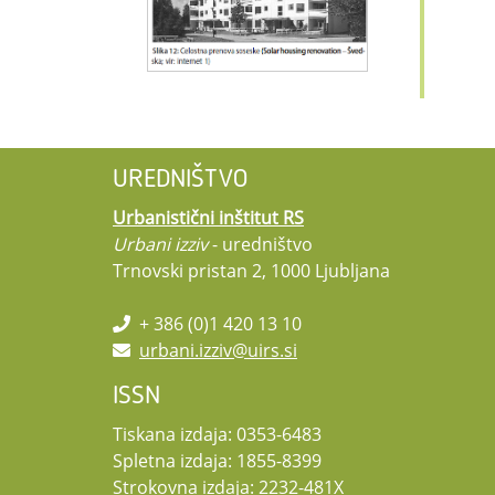
UREDNIŠTVO
Urbanistični inštitut RS
Urbani izziv
- uredništvo
Trnovski pristan 2, 1000 Ljubljana
+ 386 (0)1 420 13 10
urbani.izziv@uirs.si
ISSN
Tiskana izdaja: 0353-6483
Spletna izdaja: 1855-8399
Strokovna izdaja: 2232-481X