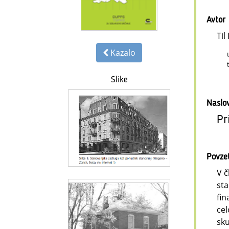
Avtor
Ti
Kazalo
Slike
Naslo
Pr
Povze
V č
sta
fin
cel
sku