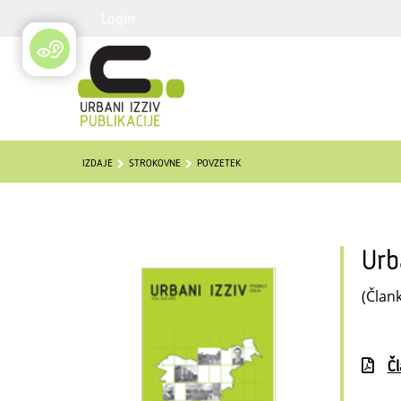
Login
IZDAJE
STROKOVNE
POVZETEK
Urb
(Člank
Č