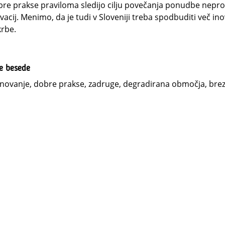
re prakse praviloma sledijo cilju povečanja ponudbe neprof
vacij. Menimo, da je tudi v Sloveniji treba spodbuditi več i
rbe.
ne besede
novanje, dobre prakse, zadruge, degradirana območja, br