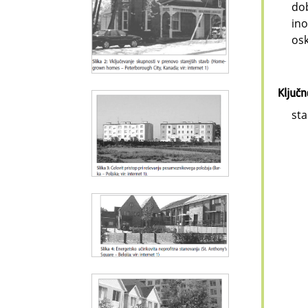
dob
ino
osk
Ključ
sta