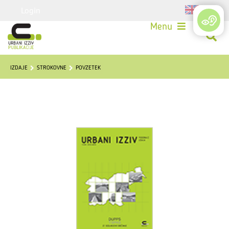
Login
Menu
IZDAJE
STROKOVNE
POVZETEK