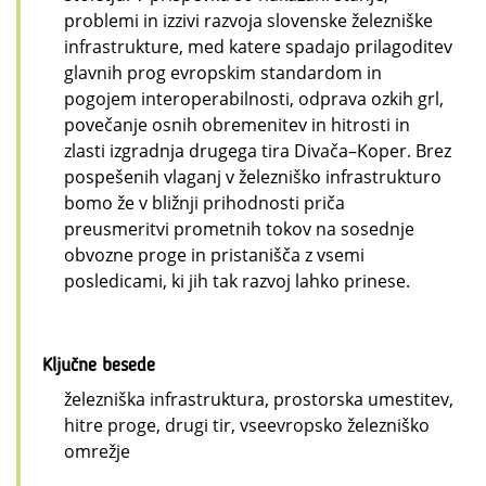
problemi in izzivi razvoja slovenske železniške
infrastrukture, med katere spadajo prilagoditev
glavnih prog evropskim standardom in
pogojem interoperabilnosti, odprava ozkih grl,
povečanje osnih obremenitev in hitrosti in
zlasti izgradnja drugega tira Divača–Koper. Brez
pospešenih vlaganj v železniško infrastrukturo
bomo že v bližnji prihodnosti priča
preusmeritvi prometnih tokov na sosednje
obvozne proge in pristanišča z vsemi
posledicami, ki jih tak razvoj lahko prinese.
Ključne besede
železniška infrastruktura, prostorska umestitev,
hitre proge, drugi tir, vseevropsko železniško
omrežje