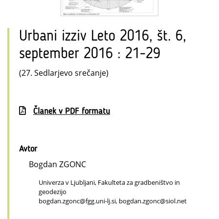
Urbani izziv Leto 2016, št. 6,
september 2016 : 21-29
(27. Sedlarjevo srečanje)
Članek v PDF formatu
Avtor
Bogdan ZGONC
Univerza v Ljubljani, Fakulteta za gradbeništvo in
geodezijo
bogdan.zgonc@fgg.uni-lj.si, bogdan.zgonc@siol.net