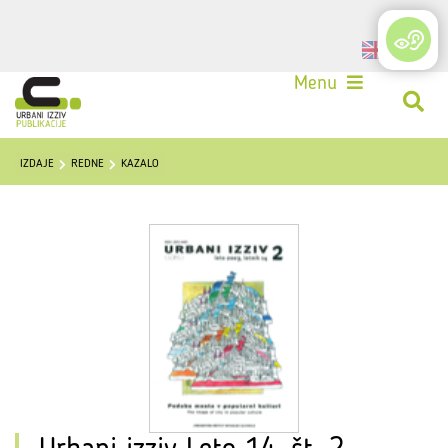
Login
Menu
IZDAJE
REDNE
KAZALO