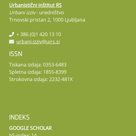
Urbanistični inštitut RS
Urbani izziv
- uredništvo
Trnovski pristan 2, 1000 Ljubljana
+ 386 (0)1 420 13 10
urbani.izziv@uirs.si
ISSN
Tiskana izdaja: 0353-6483
Spletna izdaja: 1855-8399
Strokovna izdaja: 2232-481X
INDEKS
GOOGLE SCHOLAR
h5-index: 14