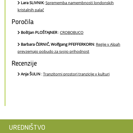
Lara SLIVNIK
:
Sprememba namembnosti londonskih
kristalnih palač
Poročila
Boštjan PLOŠTAJNER
:
CROBOBUCO
Barbara ČERNIČ, Wolfgang PFEFFERKORN
:
Regije v Alpah
prevzemajo pobudo za svojo prihodnost
Recenzije
Anja ŠULIN
:
Tranzitorni prostori tranzicije v kulturi
UREDNIŠTVO