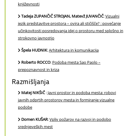
književnosti
Tadeja ZUPANČIČ STROJAN, Matevž JUVANČIČ
:
Vizualni
jezik predstavitve prostora – ovira ali stičišče? : povečanje
učinkovitosti posredovanja idej o prostoru med splošno in
strokovno javnostjo
Špela HUDNIK
:
Arhitektura in komunikacija
Roberto ROCCO
:
Podoba mesta Sao Paolo –
prepoznavnost in kriza
Razmišljanja
Matej NIKŠIČ
:
Javni prostor in podoba mesta: robovi
javnih odprtih prostorov mesta in formiranje vizualne
podobe
Domen KUŠAR
:
Vpliv požarov na razvoj in podobo
srednjeveških mest