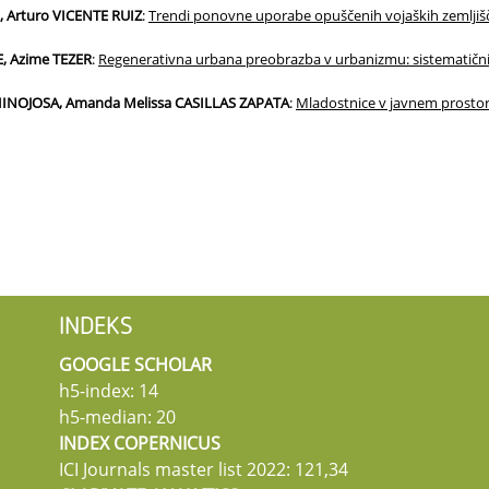
 Arturo VICENTE RUIZ
:
Trendi ponovne uporabe opuščenih vojaških zemljišč v 
, Azime TEZER
:
Regenerativna urbana preobrazba v urbanizmu: sistematični 
INOJOSA, Amanda Melissa CASILLAS ZAPATA
:
Mladostnice v javnem prostor
INDEKS
GOOGLE SCHOLAR
h5-index: 14
h5-median: 20
INDEX COPERNICUS
ICI Journals master list 2022: 121,34