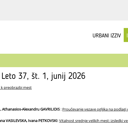
URBANI IZZIV
 Leto 37, št. 1, junij 2026
i k preobrazbi mest
, Athanasios-Alexandru GAVRILIDIS
:
Proučevanje vezave ogljika na podlagi d
ljana VASILEVSKA, Ivana PETKOVSKI
:
Vitalnost srednje velikih mest: izsledki v