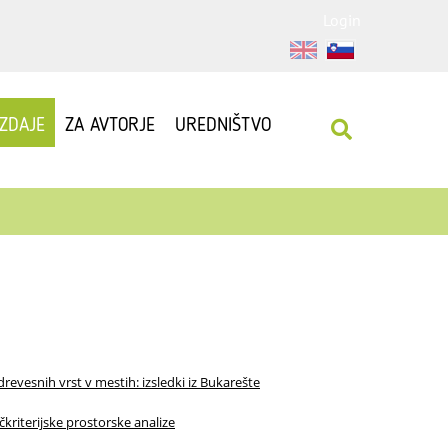
Login
IZDAJE
ZA AVTORJE
UREDNIŠTVO
revesnih vrst v mestih: izsledki iz Bukarešte
ečkriterijske prostorske analize