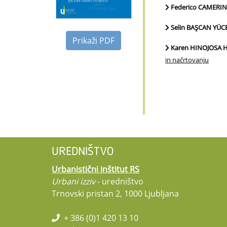
Federico CAMERIN,
Selin BAŞCAN YÜCE
Prikaži PDF
Karen HINOJOSA H
in načrtovanju
UREDNIŠTVO
Urbanistični inštitut RS
Urbani izziv
- uredništvo
Trnovski pristan 2, 1000 Ljubljana
+ 386 (0)1 420 13 10