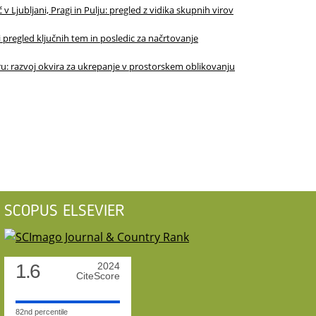
Ljubljani, Pragi in Pulju: pregled z vidika skupnih virov
pregled ključnih tem in posledic za načrtovanje
u: razvoj okvira za ukrepanje v prostorskem oblikovanju
SCOPUS ELSEVIER
1.6
2024
CiteScore
82nd percentile