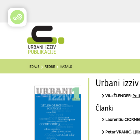
IZDAJE
REDNE
KAZALO
Urbani izziv
Vita ŽLENDER
:
Pot
Članki
Laurentiu CIORNEI
Petar VRANIĆ, Lji