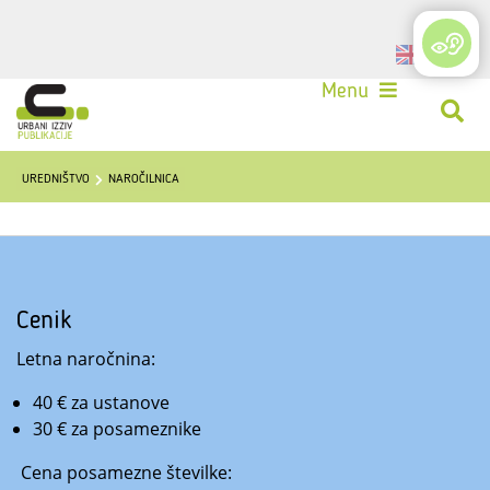
Login
Menu
UREDNIŠTVO
NAROČILNICA
Cenik
Letna naročnina:
40 € za ustanove
30 € za posameznike
Cena posamezne številke: