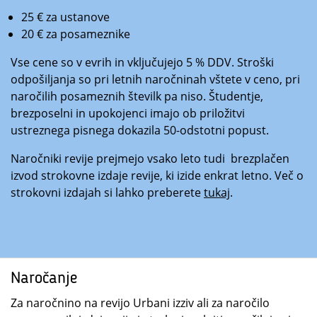
25 € za ustanove
20 € za posameznike
Vse cene so v evrih in vključujejo 5 % DDV. Stroški
odpošiljanja so pri letnih naročninah vštete v ceno, pri
naročilih posameznih številk pa niso. Študentje,
brezposelni in upokojenci imajo ob priložitvi
ustreznega pisnega dokazila 50-odstotni popust.
Naročniki revije prejmejo vsako leto tudi brezplačen
izvod strokovne izdaje revije, ki izide enkrat letno. Več o
strokovni izdajah si lahko preberete
tukaj
.
Naročanje
Za naročnino na revijo Urbani izziv ali za naročilo