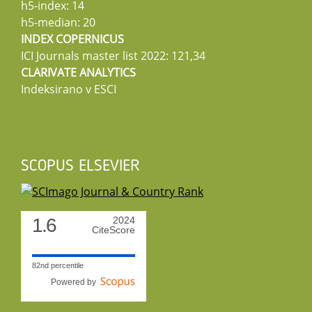
h5-index: 14
h5-median: 20
INDEX COPERNICUS
ICI Journals master list 2022: 121,34
CLARIVATE ANALYTICS
Indeksirano v ESCI
SCOPUS ELSEVIER
1.6
2024
CiteScore
82nd percentile
Powered by