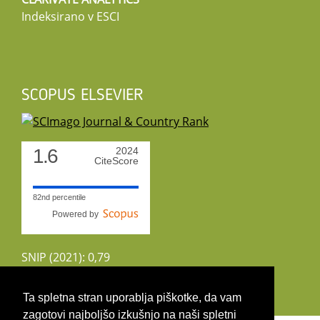
Indeksirano v ESCI
SCOPUS ELSEVIER
1.6
2024
CiteScore
82nd percentile
Powered by
SNIP (2021): 0,79
CiteScoreTracker (2022): 1,8
Ta spletna stran uporablja piškotke, da vam
zagotovi najboljšo izkušnjo na naši spletni