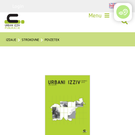
Login
Menu
IZDAJE
STROKOVNE
POVZETEK