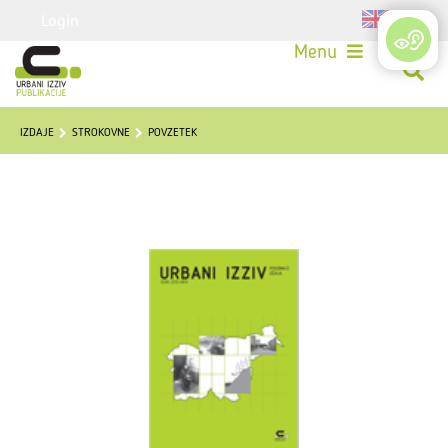
Login
Menu
IZDAJE
STROKOVNE
POVZETEK