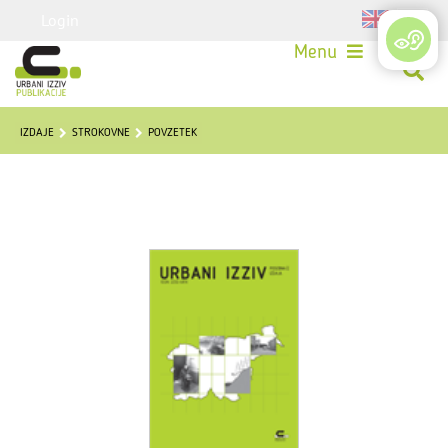
Login
Menu
IZDAJE
STROKOVNE
POVZETEK