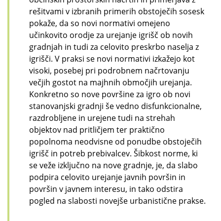
rešitvami v izbranih primerih obstoječih sosesk
pokaže, da so novi normativi omejeno
učinkovito orodje za urejanje igrišč ob novih
gradnjah in tudi za celovito preskrbo naselja z
igrišči. V praksi se novi normativi izkažejo kot
visoki, posebej pri podrobnem načrtovanju
večjih gostot na majhnih območjih urejanja.
Konkretno so nove površine za igro ob novi
stanovanjski gradnji še vedno disfunkcionalne,
razdrobljene in urejene tudi na strehah
objektov nad pritličjem ter praktično
popolnoma neodvisne od ponudbe obstoječih
igrišč in potreb prebivalcev. Šibkost norme, ki
se veže izključno na nove gradnje, je, da slabo
podpira celovito urejanje javnih površin in
površin v javnem interesu, in tako odstira
pogled na slabosti novejše urbanistične prakse.