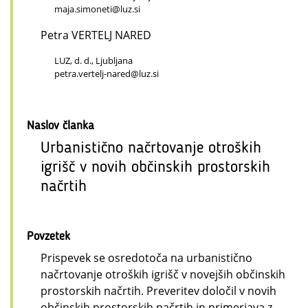
maja.simoneti@luz.si
Petra VERTELJ NARED
LUZ, d. d., Ljubljana
petra.vertelj-nared@luz.si
Naslov članka
Urbanistično načrtovanje otroških
igrišč v novih občinskih prostorskih
načrtih
Povzetek
Prispevek se osredotoča na urbanistično
načrtovanje otroških igrišč v novejših občinskih
prostorskih načrtih. Preveritev določil v novih
občinskih prostorskih načrtih in primerjava z