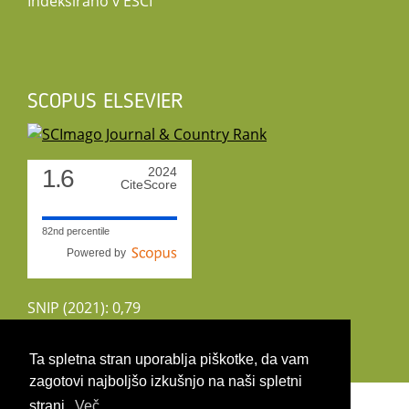
Indeksirano v ESCI
SCOPUS ELSEVIER
1.6
2024
CiteScore
82nd percentile
Powered by
SNIP (2021): 0,79
CiteScoreTracker (2022): 1,8
Ta spletna stran uporablja piškotke, da vam
zagotovi najboljšo izkušnjo na naši spletni
Copyright 2026 by UIRS
strani.
Več ...