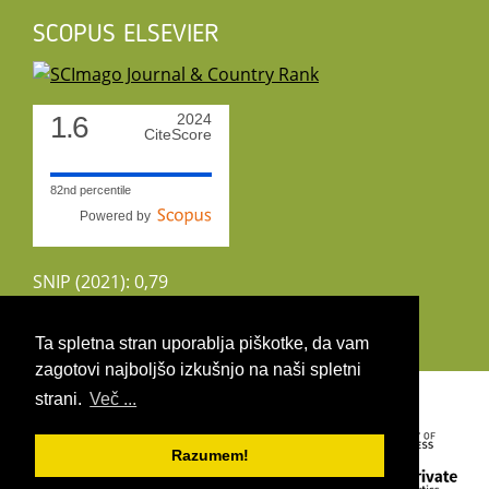
SCOPUS ELSEVIER
1.6
2024
CiteScore
82nd percentile
Powered by
SNIP (2021): 0,79
CiteScoreTracker (2022): 1,8
Ta spletna stran uporablja piškotke, da vam
zagotovi najboljšo izkušnjo na naši spletni
Copyright 2026 by UIRS
strani.
Več ...
Razumem!