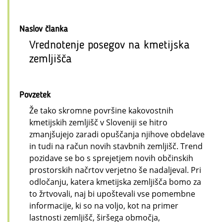
Naslov članka
Vrednotenje posegov na kmetijska
zemljišča
Povzetek
Že tako skromne površine kakovostnih
kmetijskih zemljišč v Sloveniji se hitro
zmanjšujejo zaradi opuščanja njihove obdelave
in tudi na račun novih stavbnih zemljišč. Trend
pozidave se bo s sprejetjem novih občinskih
prostorskih načrtov verjetno še nadaljeval. Pri
odločanju, katera kmetijska zemljišča bomo za
to žrtvovali, naj bi upoštevali vse pomembne
informacije, ki so na voljo, kot na primer
lastnosti zemljišč, širšega območja,