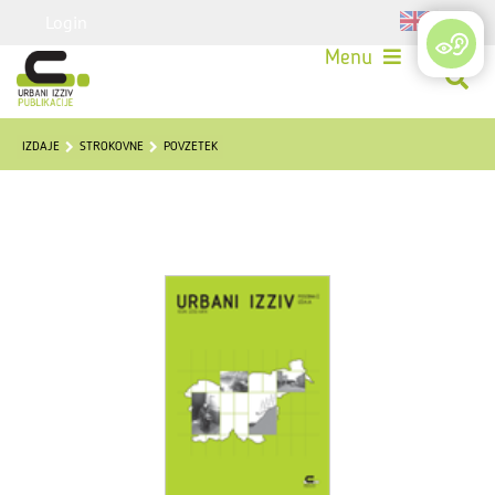
Login
Menu
IZDAJE
STROKOVNE
POVZETEK