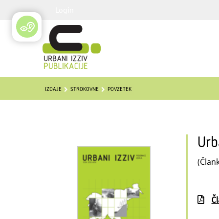
Login
IZDAJE
STROKOVNE
POVZETEK
Urb
(Člank
Č