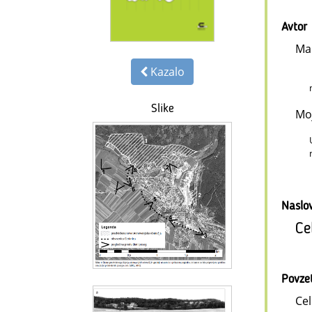
Avtor
Ma
Kazalo
Slike
Mo
Naslo
Ce
Povze
Cel