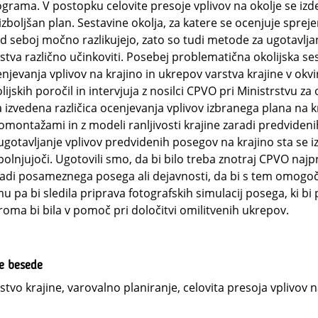
grama. V postopku celovite presoje vplivov na okolje se izde
 izboljšan plan. Sestavine okolja, za katere se ocenjuje spr
 seboj močno razlikujejo, zato so tudi metode za ugotavljan
stva različno učinkoviti. Posebej problematična okolijska se
njevanja vplivov na krajino in ukrepov varstva krajine v ok
lijskih poročil in intervjuja z nosilci CPVO pri Ministrstvu za
a izvedena različica ocenjevanja vplivov izbranega plana na
omontažami in z modeli ranljivosti krajine zaradi predvideni
ugotavljanje vplivov predvidenih posegov na krajino sta se i
olnjujoči. Ugotovili smo, da bi bilo treba znotraj CPVO najprej
adi posameznega posega ali dejavnosti, da bi s tem omogoči
u pa bi sledila priprava fotografskih simulacij posega, ki bi
roma bi bila v pomoč pri določitvi omilitvenih ukrepov.
ne besede
stvo krajine, varovalno planiranje, celovita presoja vplivov na