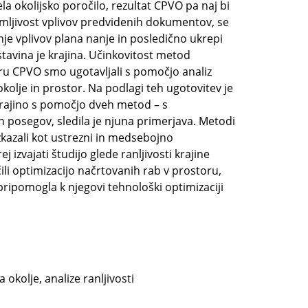
la okolijsko poročilo, rezultat CPVO pa naj bi
ejemljivost vplivov predvidenih dokumentov, se
je vplivov plana nanje in posledično ukrepi
stavina je krajina. Učinkovitost metod
viru CPVO smo ugotavljali s pomočjo analiz
 okolje in prostor. Na podlagi teh ugotovitev je
 krajino s pomočjo dveh metod – s
h posegov, sledila je njuna primerjava. Metodi
zkazali kot ustrezni in medsebojno
 izvajati študijo glede ranljivosti krajine
li optimizacijo načrtovanih rab v prostoru,
 pripomogla k njegovi tehnološki optimizaciji
 okolje, analize ranljivosti