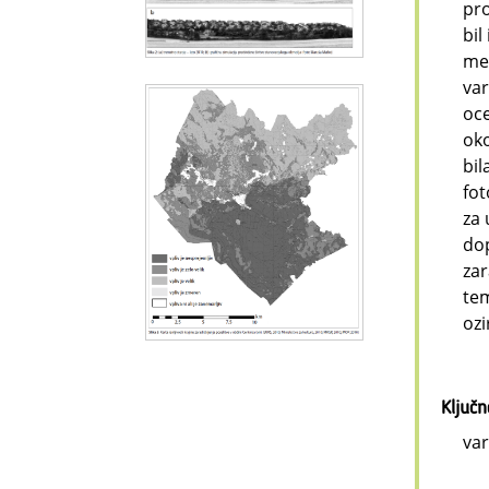
pro
bil
med
var
oce
oko
bil
fot
za 
dop
zar
tem
ozi
Ključ
var