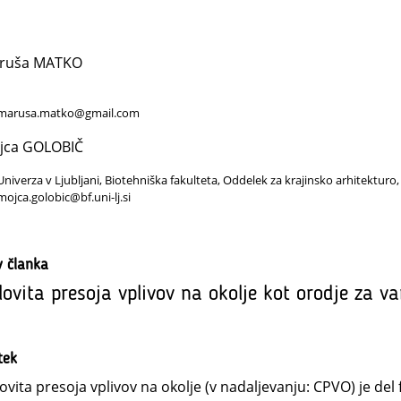
ruša MATKO
marusa.matko@gmail.com
jca GOLOBIČ
Univerza v Ljubljani, Biotehniška fakulteta, Oddelek za krajinsko arhitekturo,
mojca.golobic@bf.uni-lj.si
v članka
lovita presoja vplivov na okolje kot orodje za va
tek
ovita presoja vplivov na okolje (v nadaljevanju: CPVO) je de