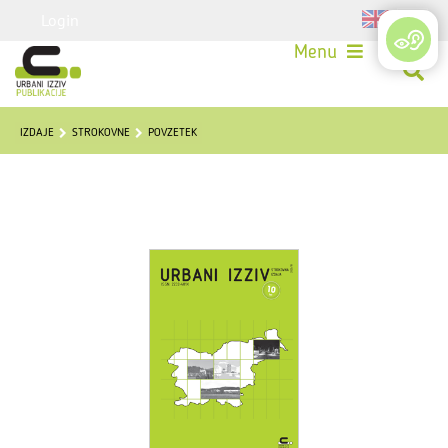
Login
Menu
IZDAJE
STROKOVNE
POVZETEK