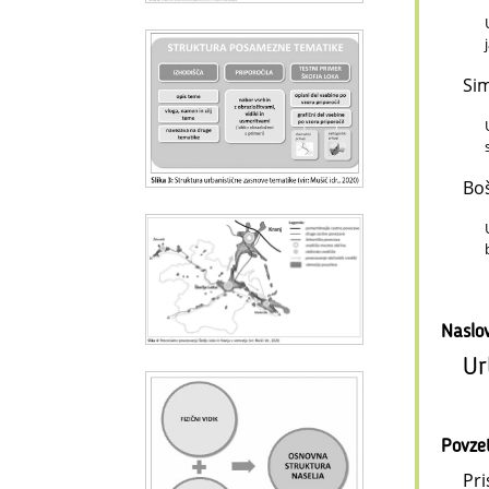
Sim
Boš
Naslo
Ur
Povze
Pri