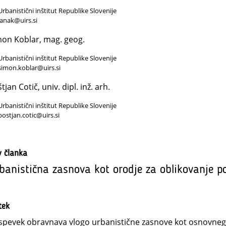
Urbanistični inštitut Republike Slovenije
janak@uirs.si
on Koblar, mag. geog.
Urbanistični inštitut Republike Slovenije
simon.koblar@uirs.si
tjan Cotič, univ. dipl. inž. arh.
Urbanistični inštitut Republike Slovenije
bostjan.cotic@uirs.si
v članka
banistična zasnova kot orodje za oblikovanje p
tek
spevek obravnava vlogo urbanistične zasnove kot osnovnega 