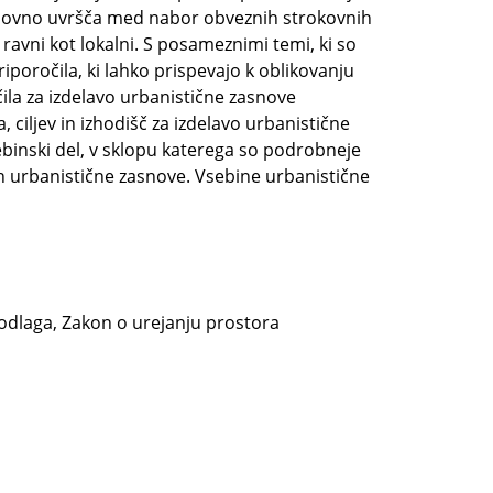
onovno uvršča med nabor obveznih strokovnih
ravni kot lokalni. S posameznimi temi, ki so
poročila, ki lahko prispevajo k oblikovanju
ila za izdelavo urbanistične zasnove
 ciljev in izhodišč za izdelavo urbanistične
binski del, v sklopu katerega so podrobneje
in urbanistične zasnove. Vsebine urbanistične
podlaga, Zakon o urejanju prostora