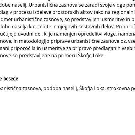
obe naselij. Urbanistična zasnova se zaradi svoje vloge p
lag v procesu izdelave prostorskih aktov tako na regionalni 
dmet urbanistične zasnove, so predstavljeni usmeritve in pri
obe naselja kot celote in njegovih sestavnih delov. Priporoč
jučujejo uvodni del, ki je namenjen opredelitvi vloge, namena,
nove, in metodologijo priprave urbanistične zasnove oz. vse
sani priporočila in usmeritve za pripravo predlaganih vseb
nove so predstavljene na primeru Škofje Loke.
ne besede
anistična zasnova, podoba naselij, Škofja Loka, strokovna 