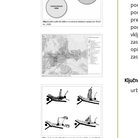
pod
pod
pre
pod
vkl
zas
opi
zas
Ključ
urb