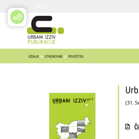
Login
IZDAJE
STROKOVNE
POVZETEK
Urb
(31. S
Č