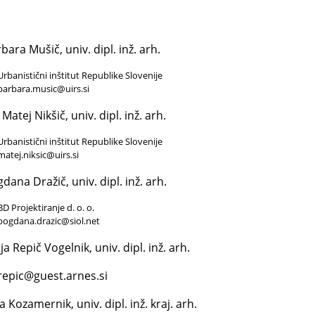
bara Mušič, univ. dipl. inž. arh.
Urbanistični inštitut Republike Slovenije
barbara.music@uirs.si
 Matej Nikšič, univ. dipl. inž. arh.
Urbanistični inštitut Republike Slovenije
matej.niksic@uirs.si
dana Dražič, univ. dipl. inž. arh.
BD Projektiranje d. o. o.
bogdana.drazic@siol.net
ja Repič Vogelnik, univ. dipl. inž. arh.
.repic@guest.arnes.si
a Kozamernik, univ. dipl. inž. kraj. arh.