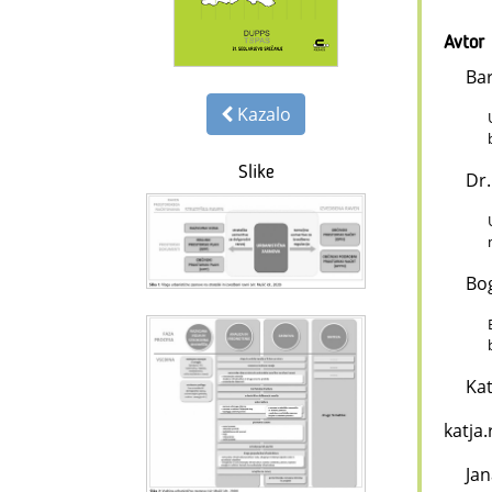
Avtor
Bar
Kazalo
Slike
Dr.
Bog
Kat
katja
Jan