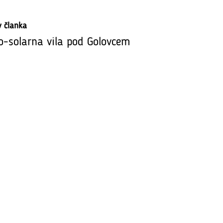
v članka
o-solarna vila pod Golovcem