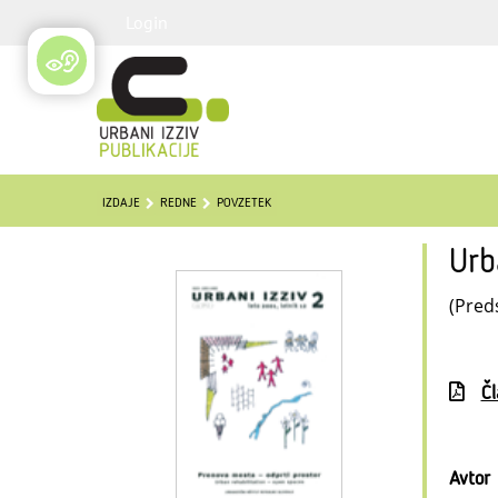
Login
IZDAJE
REDNE
POVZETEK
Urb
(Pred
Č
Avtor