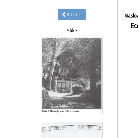
Kazalo
Naslo
Ec
Slike