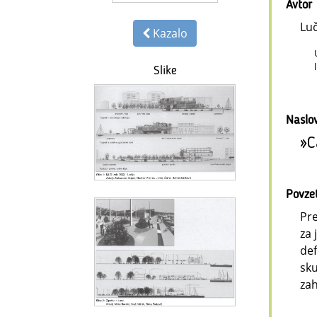
Avtor
Lu
Kazalo
Slike
Naslo
»C
Povze
Pre
za 
def
sku
zah