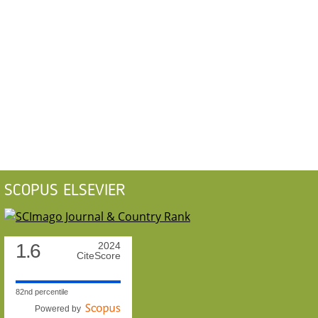
SCOPUS ELSEVIER
1.6
2024
CiteScore
82nd percentile
Powered by