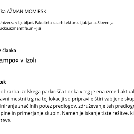
čka AŽMAN MOMIRSKI
Univerza v Ljubljani, Fakulteta za arhitekturo, Ljubljana, Slovenija
lucka.azman@fa.uni-lj.si
v članka
ampo« v Izoli
tek
obrazba izolskega parkirišča Lonka v trg je ena izmed aktualn
javni mestni trg na tej lokaciji so pripravile štiri vabljene 
iniranje značilnih potez predlogov, združevanje teh predlog
pine in primerjanje skupin. Namen je iskanje tiste rešitve, ki
teve.