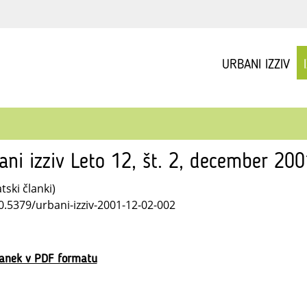
URBANI IZZIV
ani izziv Leto 12, št. 2, december 20
ski članki)
10.5379/urbani-izziv-2001-12-02-002
lanek v PDF formatu