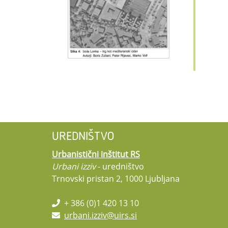
UREDNIŠTVO
Urbanistični inštitut RS
Urbani izziv
- uredništvo
Trnovski pristan 2, 1000 Ljubljana
+ 386 (0)1 420 13 10
urbani.izziv@uirs.si