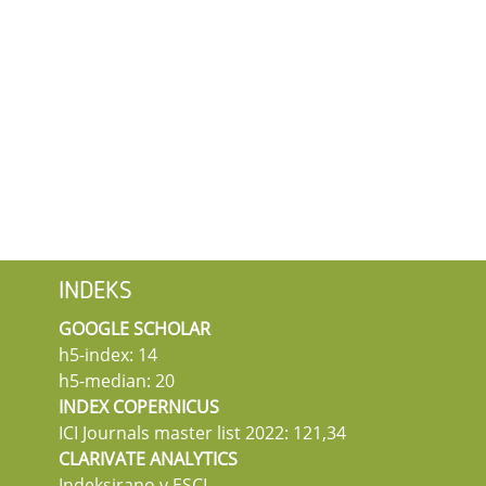
INDEKS
GOOGLE SCHOLAR
h5-index: 14
h5-median: 20
INDEX COPERNICUS
ICI Journals master list 2022: 121,34
CLARIVATE ANALYTICS
Indeksirano v ESCI