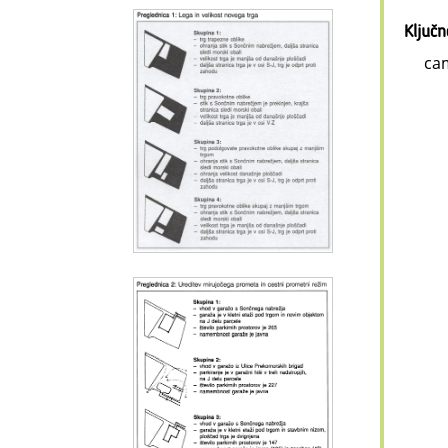
Ključ
cam