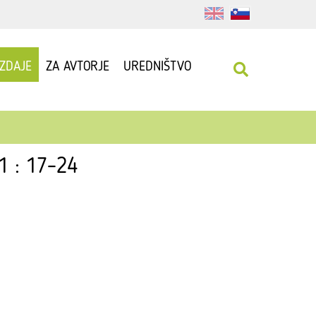
IZDAJE
ZA AVTORJE
UREDNIŠTVO
01 : 17–24