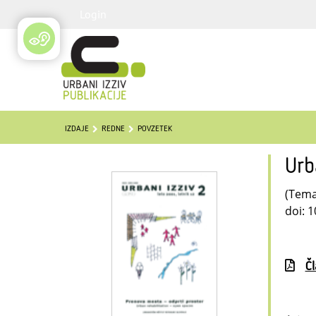
Login
IZDAJE
REDNE
POVZETEK
Urb
(Temat
doi: 
Č