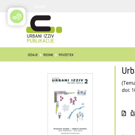
Login
IZDAJE
REDNE
POVZETEK
Urb
(Temat
doi: 
Č