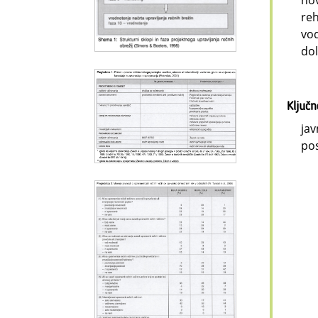
nov
reh
vod
dol
Ključ
jav
po