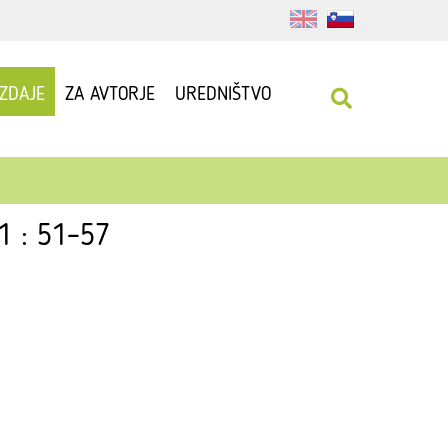
IZDAJE
ZA AVTORJE
UREDNIŠTVO
01 : 51–57