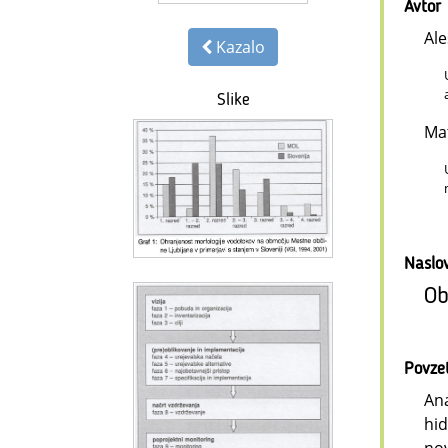
Avtor
Ale
Kazalo
Slike
Ma
Naslo
Ob
Povze
Ana
hid