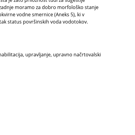
 je zato priložnost tudi za sugestije
 nazadnje moramo za dobro morfološko stanje
okvirne vodne smernice (Aneks 5), ki v
tak status površinskih voda vodotokov.
bilitacija, upravljanje, upravno načrtovalski