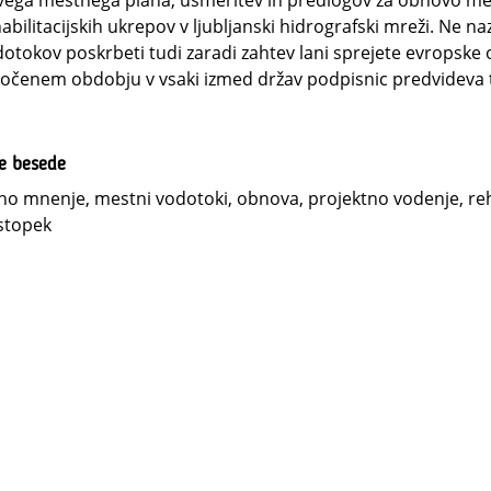
ega mestnega plana, usmeritev in predlogov za obnovo mesta
abilitacijskih ukrepov v ljubljanski hidrografski mreži. Ne
otokov poskrbeti tudi zaradi zahtev lani sprejete evropske 
očenem obdobju v vsaki izmed držav podpisnic predvideva 
ne besede
no mnenje, mestni vodotoki, obnova, projektno vodenje, reha
stopek