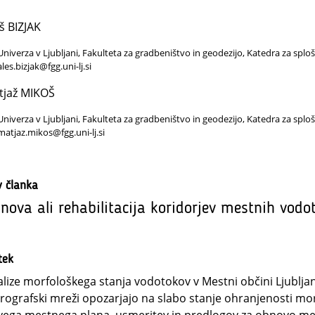
š BIZJAK
Univerza v Ljubljani, Fakulteta za gradbeništvo in geodezijo, Katedra za splo
ales.bizjak@fgg.uni-lj.si
tjaž MIKOŠ
Univerza v Ljubljani, Fakulteta za gradbeništvo in geodezijo, Katedra za splo
matjaz.mikos@fgg.uni-lj.si
v članka
nova ali rehabilitacija koridorjev mestnih vodo
tek
lize morfološkega stanja vodotokov v Mestni občini Ljubljana
rografski mreži opozarjajo na slabo stanje ohranjenosti mo