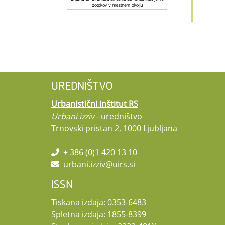
UREDNIŠTVO
Urbanistični inštitut RS
Urbani izziv
- uredništvo
Trnovski pristan 2, 1000 Ljubljana
+ 386 (0)1 420 13 10
urbani.izziv@uirs.si
ISSN
Tiskana izdaja: 0353-6483
Spletna izdaja: 1855-8399