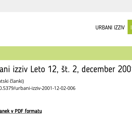
URBANI IZZIV
ani izziv Leto 12, št. 2, december 20
ski članki)
10.5379/urbani-izziv-2001-12-02-006
lanek v PDF formatu