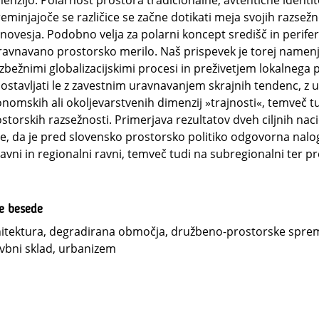
enzijo. Polarnost prostora tradicionalne, avtentične identi
eminjajoče se različice se začne dotikati meja svojih razse
novesja. Podobno velja za polarni koncept središč in perifern
avnavano prostorsko merilo. Naš prispevek je torej namen
zbežnimi globalizacijskimi procesi in preživetjem lokalneg
ostavljati le z zavestnim uravnavanjem skrajnih tendenc, z
nomskih ali okoljevarstvenih dimenzij »trajnosti«, temveč tud
storskih razsežnosti. Primerjava rezultatov dveh ciljnih na
e, da je pred slovensko prostorsko politiko odgovorna nalo
avni in regionalni ravni, temveč tudi na subregionalni ter p
ne besede
itektura, degradirana območja, družbeno-prostorske sprem
vbni sklad, urbanizem