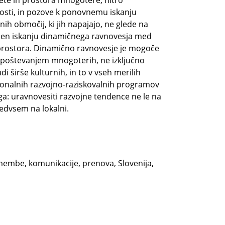
tete in prostora mnogotere, hitro
žnosti, in pozove k ponovnemu iskanju
ih območij, ki jih napajajo, ne glede na
jen iskanju dinamičnega ravnovesja med
a prostora. Dinamično ravnovesje je mogoče
 upoštevanjem mnogoterih, ne izključno
i širše kulturnih, in to v vseh merilih
cionalnih razvojno-raziskovalnih programov
ga: uravnovesiti razvojne tendence ne le na
redvsem na lokalni.
embe, komunikacije, prenova, Slovenija,