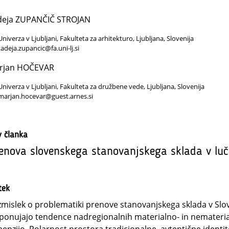
deja ZUPANČIČ STROJAN
Univerza v Ljubljani, Fakulteta za arhitekturo, Ljubljana, Slovenija
tadeja.zupancic@fa.uni-lj.si
rjan HOČEVAR
Univerza v Ljubljani, Fakulteta za družbene vede, Ljubljana, Slovenija
marjan.hocevar@guest.arnes.si
v članka
enova slovenskega stanovanjskega sklada v luči
tek
mislek o problematiki prenove stanovanjskega sklada v Sloven
 ponujajo tendence nadregionalnih materialno- in nemateri