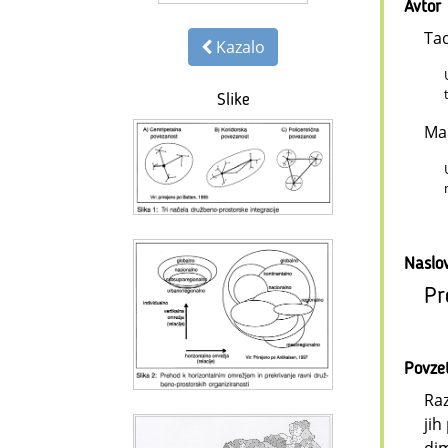
Avtor
Ta
Kazalo
Slike
Ma
Naslo
Pr
Povze
Raz
jih