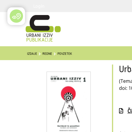
Login
IZDAJE
REDNE
POVZETEK
Urb
(Temat
doi: 
Č