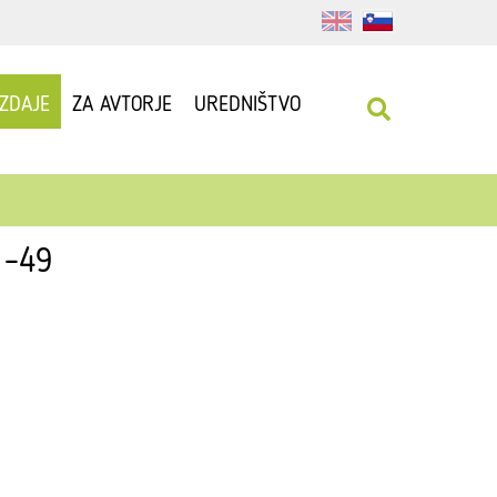
IZDAJE
ZA AVTORJE
UREDNIŠTVO
41–49