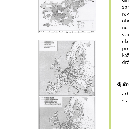
dim
spr
rav
obr
nei
vzp
eko
pro
kaž
drž
Ključ
arh
sta