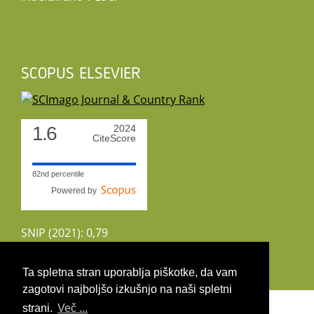
SCOPUS ELSEVIER
1.6
2024
CiteScore
82nd percentile
Powered by
SNIP (2021): 0,79
CiteScoreTracker (2022): 1,8
Ta spletna stran uporablja piškotke, da vam
zagotovi najboljšo izkušnjo na naši spletni
Copyright 2026 by UIRS
strani.
Več ...