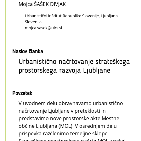
Mojca ŠAŠEK DIVJAK
Urbanistični inštitut Republike Slovenije, Ljubljana,
Slovenija
mojca.sasek@uirs.si
Naslov članka
Urbanistično načrtovanje strateškega
prostorskega razvoja Ljubljane
Povzetek
V uvodnem delu obravnavamo urbanistično
načrtovanje Ljubljane v preteklosti in
predstavimo nove prostorske akte Mestne
občine Ljubljana (MOL). V osrednjem delu
prispevka razčlenimo temeljne sklope
Strateškega prostorskega načrta MOL z nekaj