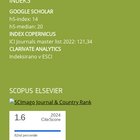
INDEKS
GOOGLE SCHOLAR
h5-index: 14
h5-median: 20
INDEX COPERNICUS
ICI Journals master list 2022: 121,34
CLARIVATE ANALYTICS
Indeksirano v ESCI
SCOPUS ELSEVIER
1.6
2024
CiteScore
82nd percentile