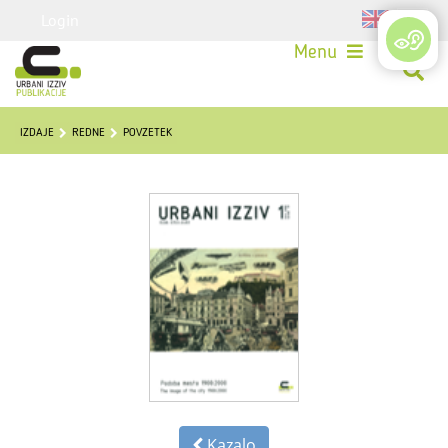
Login
Menu
IZDAJE
REDNE
POVZETEK
Kazalo