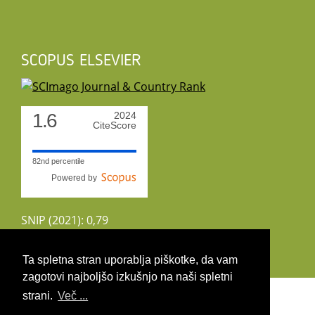
SCOPUS ELSEVIER
1.6
2024
CiteScore
82nd percentile
Powered by
SNIP (2021): 0,79
CiteScoreTracker (2022): 1,8
Ta spletna stran uporablja piškotke, da vam
zagotovi najboljšo izkušnjo na naši spletni
Copyright 2026 by UIRS
strani.
Več ...