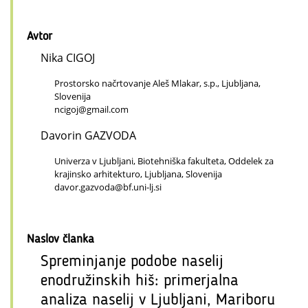
Avtor
Nika CIGOJ
Prostorsko načrtovanje Aleš Mlakar, s.p., Ljubljana,
Slovenija
ncigoj@gmail.com
Davorin GAZVODA
Univerza v Ljubljani, Biotehniška fakulteta, Oddelek za
krajinsko arhitekturo, Ljubljana, Slovenija
davor.gazvoda@bf.uni-lj.si
Naslov članka
Spreminjanje podobe naselij
enodružinskih hiš: primerjalna
analiza naselij v Ljubljani, Mariboru