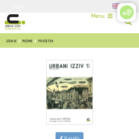
Login
Menu
IZDAJE
REDNE
POVZETEK
Kazalo