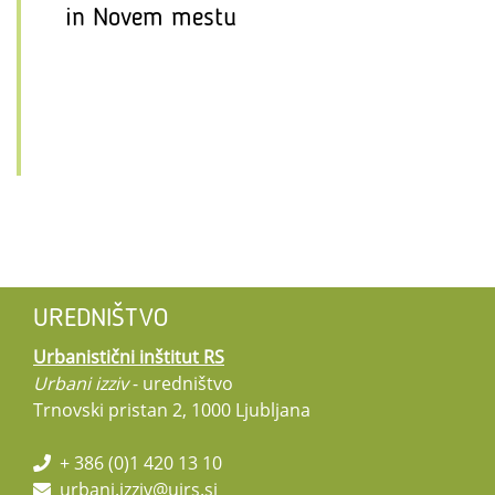
in Novem mestu
UREDNIŠTVO
Urbanistični inštitut RS
Urbani izziv
- uredništvo
Trnovski pristan 2, 1000 Ljubljana
+ 386 (0)1 420 13 10
urbani.izziv@uirs.si