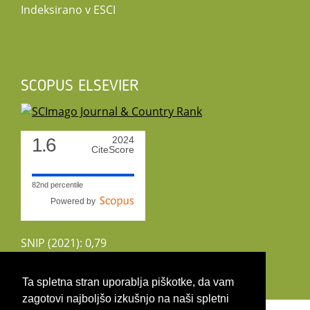
Indeksirano v ESCI
SCOPUS ELSEVIER
1.6
2024
CiteScore
82nd percentile
Powered by
SNIP (2021): 0,79
CiteScoreTracker (2022): 1,8
Ta spletna stran uporablja piškotke, da vam
zagotovi najboljšo izkušnjo na naši spletni