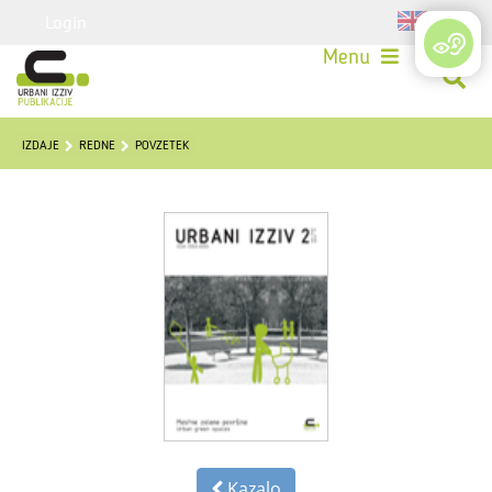
Login
Menu
IZDAJE
REDNE
POVZETEK
Kazalo