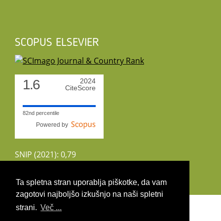
SCOPUS ELSEVIER
1.6
2024
CiteScore
82nd percentile
Powered by
SNIP (2021): 0,79
CiteScoreTracker (2022): 1,8
Ta spletna stran uporablja piškotke, da vam
zagotovi najboljšo izkušnjo na naši spletni
Copyright 2026 by UIRS
strani.
Več ...