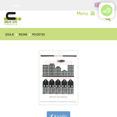
Login
Menu
IZDAJE
REDNE
POVZETEK
Kazalo