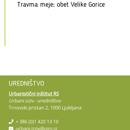
Travma meje: obet Velike Gorice
UREDNIŠTVO
Urbanistični inštitut RS
Urbani izziv
- uredništvo
Trnovski pristan 2, 1000 Ljubljana
+ 386 (0)1 420 13 10
urbani.izziv@uirs.si