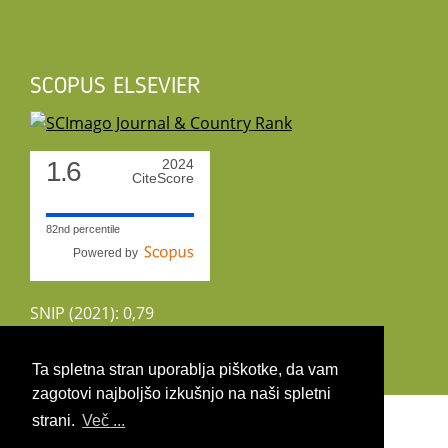
SCOPUS ELSEVIER
1.6
2024
CiteScore
82nd percentile
Powered by
SNIP (2021): 0,79
CiteScoreTracker (2022): 1,8
Ta spletna stran uporablja piškotke, da vam
zagotovi najboljšo izkušnjo na naši spletni
Copyright 2026 by UIRS
strani.
Več ...