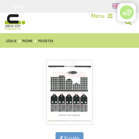
Login
Menu
IZDAJE
REDNE
POVZETEK
Kazalo