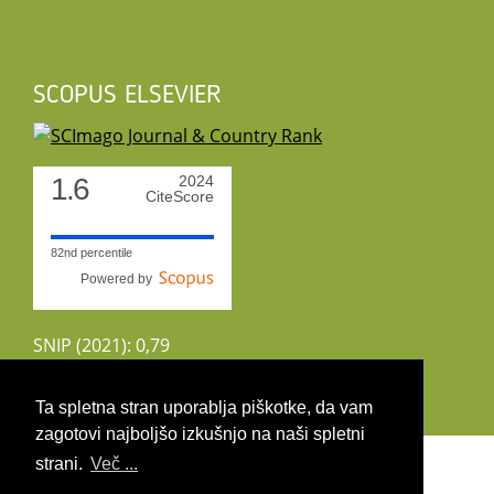
SCOPUS ELSEVIER
1.6
2024
CiteScore
82nd percentile
Powered by
SNIP (2021): 0,79
CiteScoreTracker (2022): 1,8
Ta spletna stran uporablja piškotke, da vam
zagotovi najboljšo izkušnjo na naši spletni
Copyright 2026 by UIRS
strani.
Več ...