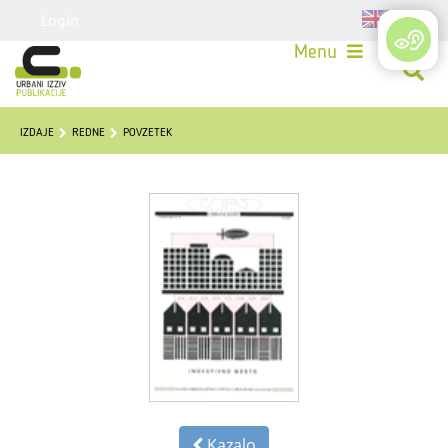
Login
Menu
IZDAJE
REDNE
POVZETEK
Kazalo