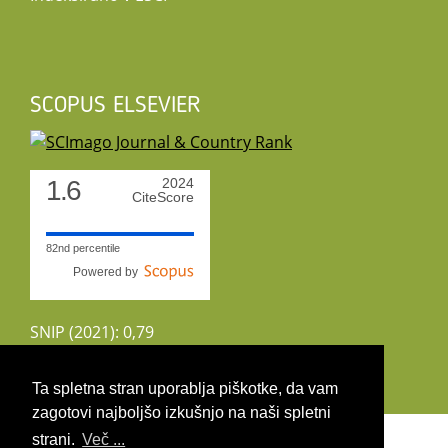
SCOPUS ELSEVIER
1.6
2024
CiteScore
82nd percentile
Powered by
SNIP (2021): 0,79
CiteScoreTracker (2022): 1,8
Ta spletna stran uporablja piškotke, da vam
zagotovi najboljšo izkušnjo na naši spletni
Copyright 2026 by UIRS
strani.
Več ...