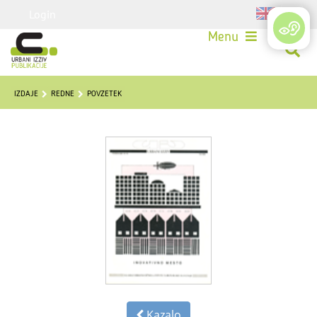
Login
Menu
IZDAJE
REDNE
POVZETEK
Kazalo